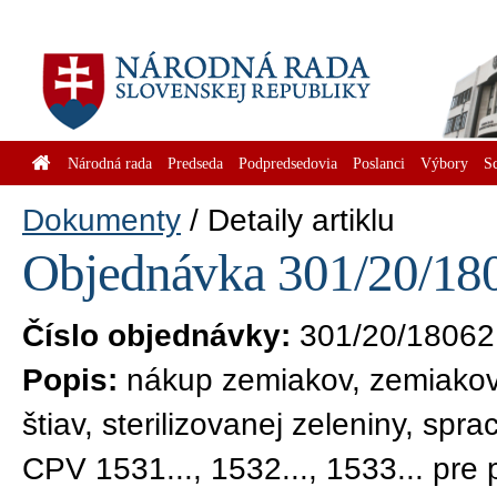
Národná rada
Predseda
Podpredsedovia
Poslanci
Výbory
S
Dokumenty
Detaily artiklu
Objednávka 301/20/180
Číslo objednávky:
301/20/18062
Popis:
nákup zemiakov, zemiakov
štiav, sterilizovanej zeleniny, spr
CPV 1531..., 1532..., 1533... pre 