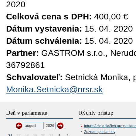
2020
Celková cena s DPH:
400,00 €
Dátum vystavenia:
15. 04. 2020
Dátum schválenia:
15. 04. 2020
Partner:
GASTROM s.r.o., Nerudo
36792861
Schvalovateľ:
Setnická Monika, 
Monika.Setnicka@nrsr.sk
Deň v parlamente
Rýchly prístup
Informácie a tlačivá pre poslan
Zoznam poslancov
31
27
28
29
30
31
1
2