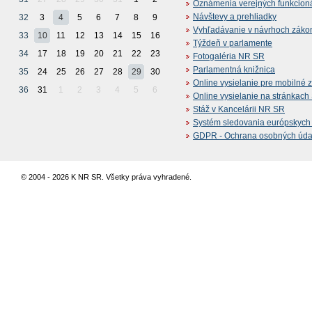
Oznámenia verejných funkcion
Návštevy a prehliadky
32
3
4
5
6
7
8
9
Vyhľadávanie v návrhoch záko
33
10
11
12
13
14
15
16
Týždeň v parlamente
34
17
18
19
20
21
22
23
Fotogaléria NR SR
Parlamentná knižnica
35
24
25
26
27
28
29
30
Online vysielanie pre mobilné 
36
31
1
2
3
4
5
6
Online vysielanie na stránkac
Stáž v Kancelárii NR SR
Systém sledovania európskych z
GDPR - Ochrana osobných údajo
© 2004 - 2026 K NR SR. Všetky práva vyhradené.