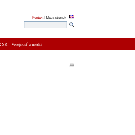
Kontakt
|
Mapa stránok
R SR
Verejnosť a médiá