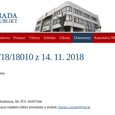
edovia
Poslanci
Výbory
Schôdze
Zákony
Dokumenty
Kancelária N
18/18010 z 14. 11. 2018
čeka
5 Bratislava, SK; IČO: 44297548
tupca riaditeľa Odbor prevádzky a služieb,
Dusan.Lisican@nrsr.sk