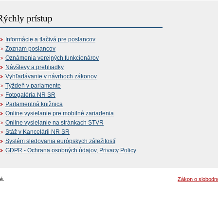
Rýchly prístup
Informácie a tlačivá pre poslancov
Zoznam poslancov
Oznámenia verejných funkcionárov
Návštevy a prehliadky
Vyhľadávanie v návrhoch zákonov
Týždeň v parlamente
Fotogaléria NR SR
Parlamentná knižnica
Online vysielanie pre mobilné zariadenia
Online vysielanie na stránkach STVR
Stáž v Kancelárii NR SR
Systém sledovania európskych záležitostí
GDPR - Ochrana osobných údajov, Privacy Policy
é.
Zákon o slobodn