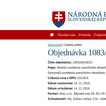
Národná rada
Predseda
Podpreds
Dokumenty
Detaily artiklu
Objednávka 1083/
Číslo objednávky:
1083/18/18010
Popis:
Montáž osvetlenia vianočného strom
Demontáž osvetlenia vianočného stromčeka
Celková cena s DPH:
432,00 €
Dátum vystavenia:
14. 11. 2018
Dátum schválenia:
14. 11. 2018
Partner:
Alux, s.r.o., Mlynské nivy 56, 821 0
Schvalovateľ:
Ing. Dušan Lisičan, CSc., zás