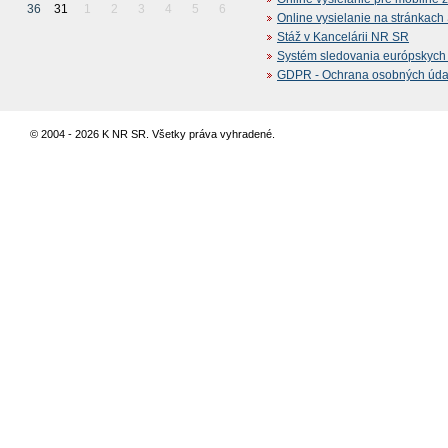
36
31
1
2
3
4
5
6
Online vysielanie na stránkac
Stáž v Kancelárii NR SR
Systém sledovania európskych z
GDPR - Ochrana osobných údajo
© 2004 - 2026 K NR SR. Všetky práva vyhradené.