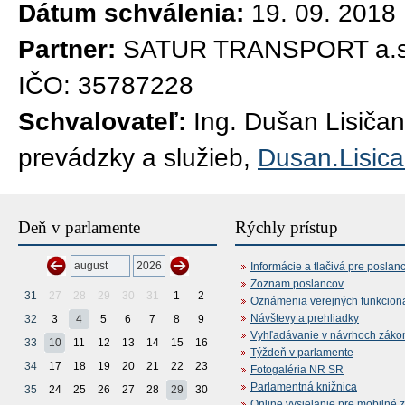
Dátum schválenia:
19. 09. 2018
Partner:
SATUR TRANSPORT a.s., 
IČO: 35787228
Schvalovateľ:
Ing. Dušan Lisičan
prevádzky a služieb,
Dusan.Lisic
Deň v parlamente
Rýchly prístup
Informácie a tlačivá pre poslan
Zoznam poslancov
31
27
28
29
30
31
1
2
Oznámenia verejných funkcion
Návštevy a prehliadky
32
3
4
5
6
7
8
9
Vyhľadávanie v návrhoch záko
33
10
11
12
13
14
15
16
Týždeň v parlamente
34
17
18
19
20
21
22
23
Fotogaléria NR SR
Parlamentná knižnica
35
24
25
26
27
28
29
30
Online vysielanie pre mobilné 