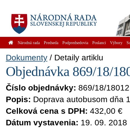
Národná rada
Predseda
Podpredsedovia
Poslanci
Výbory
S
Dokumenty
Detaily artiklu
Objednávka 869/18/180
Číslo objednávky:
869/18/18012
Popis:
Doprava autobusom dňa 1
Celková cena s DPH:
432,00 €
Dátum vystavenia:
19. 09. 2018