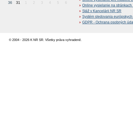
36
31
1
2
3
4
5
6
Online vysielanie na stránkac
Stáž v Kancelárii NR SR
Systém sledovania európskych z
GDPR - Ochrana osobných údajo
© 2004 - 2026 K NR SR. Všetky práva vyhradené.