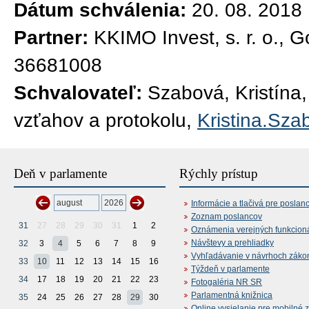
Dátum schválenia:
20. 08. 2018
Partner:
KKIMO Invest, s. r. o., 
36681008
Schvalovateľ:
Szabová, Kristína,
vzťahov a protokolu,
Kristina.Sza
Deň v parlamente
Rýchly prístup
Informácie a tlačivá pre poslan
Zoznam poslancov
31
27
28
29
30
31
1
2
Oznámenia verejných funkcion
Návštevy a prehliadky
32
3
4
5
6
7
8
9
Vyhľadávanie v návrhoch záko
33
10
11
12
13
14
15
16
Týždeň v parlamente
34
17
18
19
20
21
22
23
Fotogaléria NR SR
Parlamentná knižnica
35
24
25
26
27
28
29
30
Online vysielanie pre mobilné 