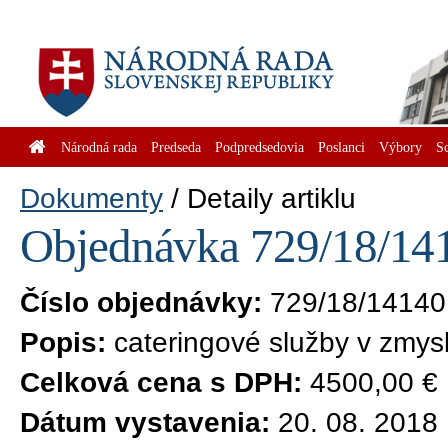
Národná rada
Predseda
Podpredsedovia
Poslanci
Výbory
S
Dokumenty
Detaily artiklu
Objednávka 729/18/141
Číslo objednávky:
729/18/14140
Popis:
cateringové služby v zmysl
Celková cena s DPH:
4500,00 €
Dátum vystavenia:
20. 08. 2018