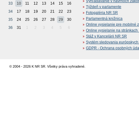
Vyhľadávanie v návrhoch záko
33
10
11
12
13
14
15
16
Týždeň v parlamente
34
17
18
19
20
21
22
23
Fotogaléria NR SR
Parlamentná knižnica
35
24
25
26
27
28
29
30
Online vysielanie pre mobilné 
36
31
1
2
3
4
5
6
Online vysielanie na stránkac
Stáž v Kancelárii NR SR
Systém sledovania európskych z
GDPR - Ochrana osobných údajo
© 2004 - 2026 K NR SR. Všetky práva vyhradené.