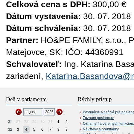
Celková cena s DPH:
300,00 €
Dátum vystavenia:
30. 07. 2018
Dátum schválenia:
30. 07. 2018
Partner:
HO&PE FAMILY, s.r.o., P
Matejovce, SK; IČO: 44360991
Schvalovateľ:
Ing. Katarína Bas
zariadení,
Katarina.Basandova@n
Deň v parlamente
Rýchly prístup
Informácie a tlačivá pre poslan
Zoznam poslancov
31
27
28
29
30
31
1
2
Oznámenia verejných funkcion
Návštevy a prehliadky
32
3
4
5
6
7
8
9