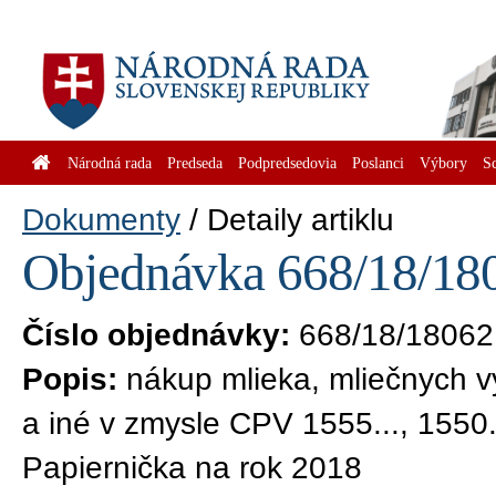
Národná rada
Predseda
Podpredsedovia
Poslanci
Výbory
S
Dokumenty
Detaily artiklu
Objednávka 668/18/180
Číslo objednávky:
668/18/18062
Popis:
nákup mlieka, mliečnych vý
a iné v zmysle CPV 1555..., 1550..
Papiernička na rok 2018