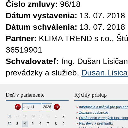
Číslo zmluvy:
96/18
Dátum vystavenia:
13. 07. 2018
Dátum schválenia:
13. 07. 2018
Partner:
KLIMA TREND s r.o., Štú
36519901
Schvalovateľ:
Ing. Dušan Lisičan
prevádzky a služieb,
Dusan.Lisic
Deň v parlamente
Rýchly prístup
Informácie a tlačivá pre poslan
Zoznam poslancov
31
27
28
29
30
31
1
2
Oznámenia verejných funkcion
Návštevy a prehliadky
32
3
4
5
6
7
8
9