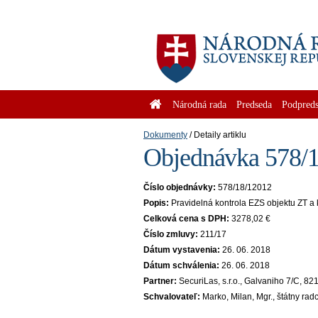
Národná rada
Predseda
Podpreds
Dokumenty
Detaily artiklu
Objednávka 578/1
Číslo objednávky:
578/18/12012
Popis:
Pravidelná kontrola EZS objektu ZT a
Celková cena s DPH:
3278,02 €
Číslo zmluvy:
211/17
Dátum vystavenia:
26. 06. 2018
Dátum schválenia:
26. 06. 2018
Partner:
SecuriLas, s.r.o., Galvaniho 7/C, 8
Schvalovateľ:
Marko, Milan, Mgr., štátny rad