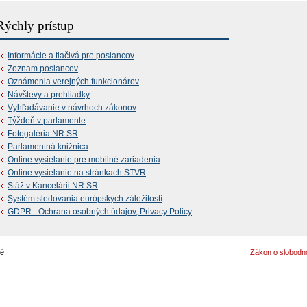
Rýchly prístup
Informácie a tlačivá pre poslancov
Zoznam poslancov
Oznámenia verejných funkcionárov
Návštevy a prehliadky
Vyhľadávanie v návrhoch zákonov
Týždeň v parlamente
Fotogaléria NR SR
Parlamentná knižnica
Online vysielanie pre mobilné zariadenia
Online vysielanie na stránkach STVR
Stáž v Kancelárii NR SR
Systém sledovania európskych záležitostí
GDPR - Ochrana osobných údajov, Privacy Policy
é.
Zákon o slobodn