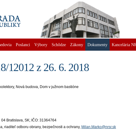
edovia
Poslanci
Výbory
Schôdze
Zákony
Dokumenty
Kancelária N
8/12012 z 26. 6. 2018
 kolektory, Nová budova, Dom v južnom bastióne
21 04 Bratislava, SK; IČO: 31364764
ca, riaditeľ odboru obrany, bezpečnosti a ochrany,
Milan.Marko@nrsr.sk