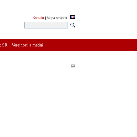
Kontakt
|
Mapa stránok
R SR
Verejnosť a médiá