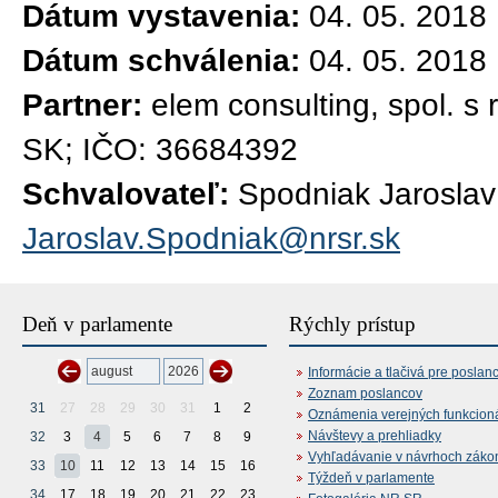
Dátum vystavenia:
04. 05. 2018
Dátum schválenia:
04. 05. 2018
Partner:
elem consulting, spol. s 
SK; IČO: 36684392
Schvalovateľ:
Spodniak Jaroslav
Jaroslav.Spodniak@nrsr.sk
Deň v parlamente
Rýchly prístup
Informácie a tlačivá pre poslan
Zoznam poslancov
31
27
28
29
30
31
1
2
Oznámenia verejných funkcion
Návštevy a prehliadky
32
3
4
5
6
7
8
9
Vyhľadávanie v návrhoch záko
33
10
11
12
13
14
15
16
Týždeň v parlamente
34
17
18
19
20
21
22
23