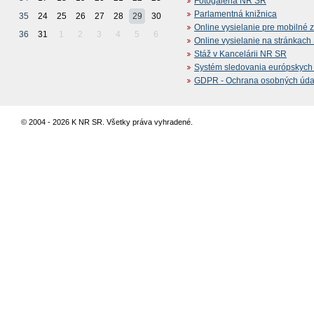
Fotogaléria NR SR
Parlamentná knižnica
35
24
25
26
27
28
29
30
Online vysielanie pre mobilné 
36
31
1
2
3
4
5
6
Online vysielanie na stránkac
Stáž v Kancelárii NR SR
Systém sledovania európskych z
GDPR - Ochrana osobných údajo
© 2004 - 2026 K NR SR. Všetky práva vyhradené.