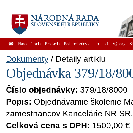
Národná rada
Predseda
Podpredsedovia
Poslanci
Výbory
S
Dokumenty
Detaily artiklu
Objednávka 379/18/800
Číslo objednávky:
379/18/8000
Popis:
Objednávamie školenie Ma
zamestnancov Kancelárie NR SR.
Celková cena s DPH:
1500,00 €