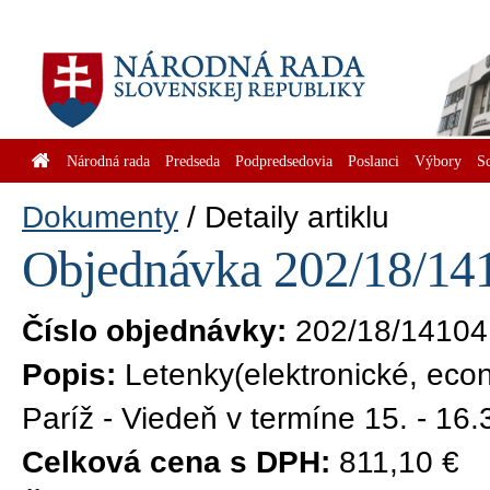
Národná rada
Predseda
Podpredsedovia
Poslanci
Výbory
S
Dokumenty
Detaily artiklu
Objednávka 202/18/141
Číslo objednávky:
202/18/14104
Popis:
Letenky(elektronické, eco
Paríž - Viedeň v termíne 15. - 16
Celková cena s DPH:
811,10 €