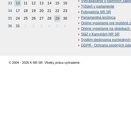
Vyhľadávanie v návrhoch záko
33
10
11
12
13
14
15
16
Týždeň v parlamente
34
17
18
19
20
21
22
23
Fotogaléria NR SR
Parlamentná knižnica
35
24
25
26
27
28
29
30
Online vysielanie pre mobilné 
36
31
1
2
3
4
5
6
Online vysielanie na stránkac
Stáž v Kancelárii NR SR
Systém sledovania európskych z
GDPR - Ochrana osobných údajo
© 2004 - 2026 K NR SR. Všetky práva vyhradené.