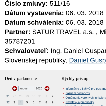
Číslo zmluvy:
511/16
Dátum vystavenia:
06. 03. 2018
Dátum schválenia:
06. 03. 2018
Partner:
SATUR TRAVEL a.s. , Mil
35787201
Schvalovateľ:
Ing. Daniel Guspa
Slovenskej republiky,
Daniel.Gus
Deň v parlamente
Rýchly prístup
Informácie a tlačivá pre poslan
Zoznam poslancov
31
27
28
29
30
31
1
2
Oznámenia verejných funkcion
Návštevy a prehliadky
32
3
4
5
6
7
8
9