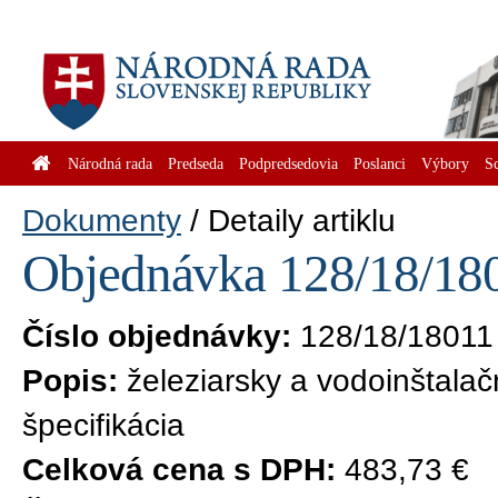
Národná rada
Predseda
Podpredsedovia
Poslanci
Výbory
S
Dokumenty
Detaily artiklu
Objednávka 128/18/180
Číslo objednávky:
128/18/18011
Popis:
železiarsky a vodoinštalač
špecifikácia
Celková cena s DPH:
483,73 €