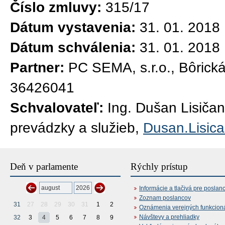
Číslo zmluvy:
315/17
Dátum vystavenia:
31. 01. 2018
Dátum schválenia:
31. 01. 2018
Partner:
PC SEMA, s.r.o., Bôrická
36426041
Schvalovateľ:
Ing. Dušan Lisičan
prevádzky a služieb,
Dusan.Lisic
Deň v parlamente
Rýchly prístup
Informácie a tlačivá pre poslan
Zoznam poslancov
31
27
28
29
30
31
1
2
Oznámenia verejných funkcion
Návštevy a prehliadky
32
3
4
5
6
7
8
9