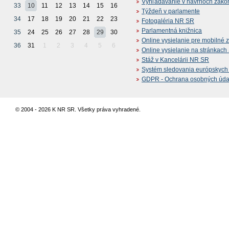
Vyhľadávanie v návrhoch záko
33
10
11
12
13
14
15
16
Týždeň v parlamente
34
17
18
19
20
21
22
23
Fotogaléria NR SR
Parlamentná knižnica
35
24
25
26
27
28
29
30
Online vysielanie pre mobilné 
36
31
1
2
3
4
5
6
Online vysielanie na stránkac
Stáž v Kancelárii NR SR
Systém sledovania európskych z
GDPR - Ochrana osobných údajo
© 2004 - 2026 K NR SR. Všetky práva vyhradené.