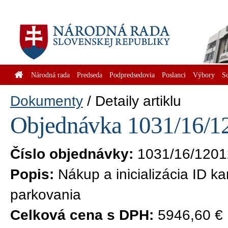
Národná rada
Predseda
Podpredsedovia
Poslanci
Výbory
S
Dokumenty
Detaily artiklu
Objednávka 1031/16/12
Číslo objednávky:
1031/16/1201
Popis:
Nákup a inicializácia ID ka
parkovania
Celková cena s DPH:
5946,60 €