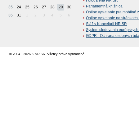
Fotogaléria NR SR
Parlamentná knižnica
35
24
25
26
27
28
29
30
Online vysielanie pre mobilné 
36
31
1
2
3
4
5
6
Online vysielanie na stránkac
Stáž v Kancelárii NR SR
Systém sledovania európskych z
GDPR - Ochrana osobných údajo
© 2004 - 2026 K NR SR. Všetky práva vyhradené.