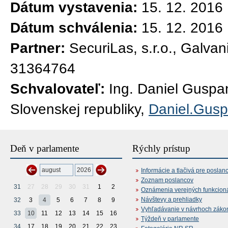
Dátum vystavenia:
15. 12. 2016
Dátum schválenia:
15. 12. 2016
Partner:
SecuriLas, s.r.o., Galva
31364764
Schvalovateľ:
Ing. Daniel Guspa
Slovenskej republiky,
Daniel.Gus
Deň v parlamente
Rýchly prístup
Informácie a tlačivá pre poslan
Zoznam poslancov
31
27
28
29
30
31
1
2
Oznámenia verejných funkcion
Návštevy a prehliadky
32
3
4
5
6
7
8
9
Vyhľadávanie v návrhoch záko
33
10
11
12
13
14
15
16
Týždeň v parlamente
34
17
18
19
20
21
22
23