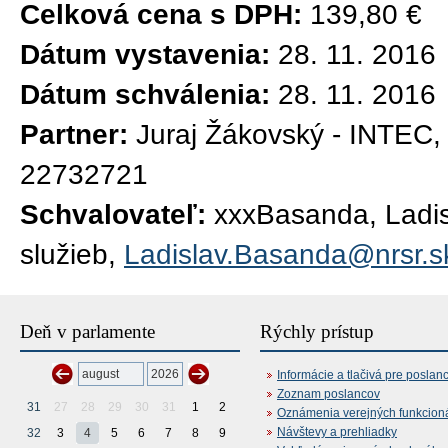
Celková cena s DPH:
139,80 €
Dátum vystavenia:
28. 11. 2016
Dátum schválenia:
28. 11. 2016
Partner:
Juraj Žákovský - INTEC,
22732721
Schvalovateľ:
xxxBasanda, Ladisl
služieb,
Ladislav.Basanda@nrsr.s
Deň v parlamente
Rýchly prístup
Informácie a tlačivá pre poslan
Zoznam poslancov
31
27
28
29
30
31
1
2
Oznámenia verejných funkcion
Návštevy a prehliadky
32
3
4
5
6
7
8
9