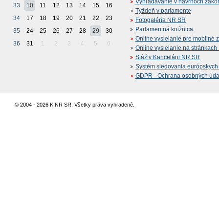
Vyhľadávanie v návrhoch záko
33
10
11
12
13
14
15
16
Týždeň v parlamente
34
17
18
19
20
21
22
23
Fotogaléria NR SR
Parlamentná knižnica
35
24
25
26
27
28
29
30
Online vysielanie pre mobilné 
36
31
1
2
3
4
5
6
Online vysielanie na stránkac
Stáž v Kancelárii NR SR
Systém sledovania európskych z
GDPR - Ochrana osobných údajo
© 2004 - 2026 K NR SR. Všetky práva vyhradené.