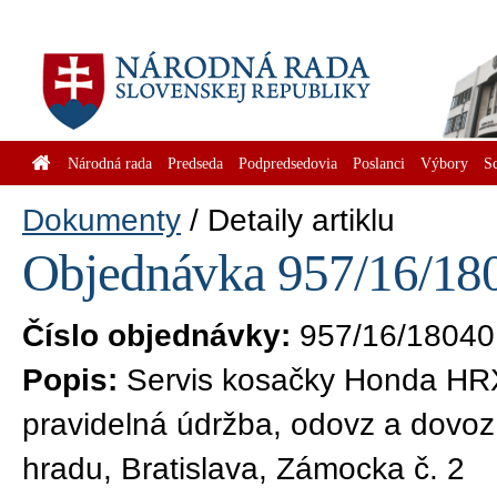
Národná rada
Predseda
Podpredsedovia
Poslanci
Výbory
S
Dokumenty
Detaily artiklu
Objednávka 957/16/180
Číslo objednávky:
957/16/18040
Popis:
Servis kosačky Honda HRX, 
pravidelná údržba, odovz a dovoz
hradu, Bratislava, Zámocka č. 2