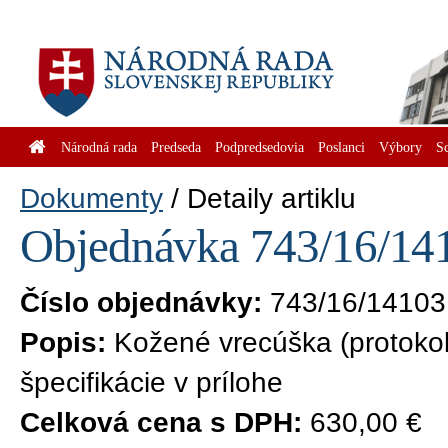
Národná rada
Predseda
Podpredsedovia
Poslanci
Výbory
S
Dokumenty
Detaily artiklu
Objednávka 743/16/141
Číslo objednávky:
743/16/14103
Popis:
Kožené vrecúška (protokolá
špecifikácie v prílohe
Celková cena s DPH:
630,00 €