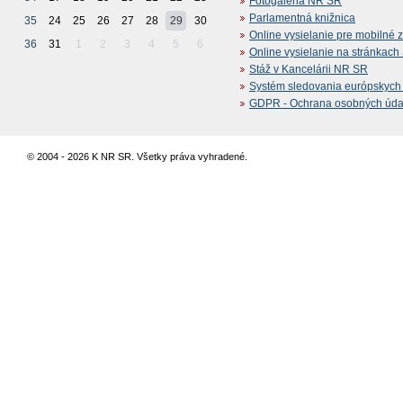
Fotogaléria NR SR
Parlamentná knižnica
35
24
25
26
27
28
29
30
Online vysielanie pre mobilné 
36
31
1
2
3
4
5
6
Online vysielanie na stránkac
Stáž v Kancelárii NR SR
Systém sledovania európskych z
GDPR - Ochrana osobných údajo
© 2004 - 2026 K NR SR. Všetky práva vyhradené.