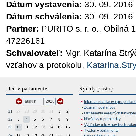
Dátum vystavenia:
30. 09. 2016
Dátum schválenia:
30. 09. 2016
Partner:
PURITO s. r. o., Obilná
47226161
Schvalovateľ:
Mgr. Katarína Str
vzťahov a protokolu,
Katarina.Str
Deň v parlamente
Rýchly prístup
Informácie a tlačivá pre poslan
Zoznam poslancov
31
27
28
29
30
31
1
2
Oznámenia verejných funkcion
Návštevy a prehliadky
32
3
4
5
6
7
8
9
Vyhľadávanie v návrhoch záko
33
10
11
12
13
14
15
16
Týždeň v parlamente
34
17
18
19
20
21
22
23