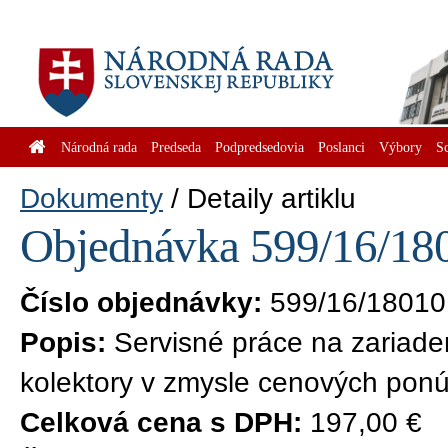
Národná rada
Predseda
Podpredsedovia
Poslanci
Výbory
S
Dokumenty
Detaily artiklu
Objednávka 599/16/180
Číslo objednávky:
599/16/18010
Popis:
Servisné práce na zariad
kolektory v zmysle cenových pon
Celková cena s DPH:
197,00 €