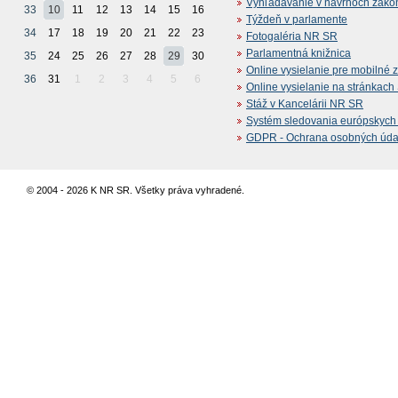
Vyhľadávanie v návrhoch záko
33
10
11
12
13
14
15
16
Týždeň v parlamente
34
17
18
19
20
21
22
23
Fotogaléria NR SR
Parlamentná knižnica
35
24
25
26
27
28
29
30
Online vysielanie pre mobilné 
36
31
1
2
3
4
5
6
Online vysielanie na stránkac
Stáž v Kancelárii NR SR
Systém sledovania európskych z
GDPR - Ochrana osobných údajo
© 2004 - 2026 K NR SR. Všetky práva vyhradené.