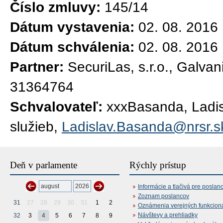
Číslo zmluvy:
145/14
Dátum vystavenia:
02. 08. 2016
Dátum schválenia:
02. 08. 2016
Partner:
SecuriLas, s.r.o., Galva
31364764
Schvalovateľ:
xxxBasanda, Ladisl
služieb,
Ladislav.Basanda@nrsr.s
Deň v parlamente
Rýchly prístup
Informácie a tlačivá pre poslan
Zoznam poslancov
31
27
28
29
30
31
1
2
Oznámenia verejných funkcion
Návštevy a prehliadky
32
3
4
5
6
7
8
9