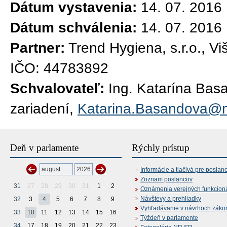
Dátum vystavenia:
14. 07. 2016
Dátum schválenia:
14. 07. 2016
Partner:
Trend Hygiena, s.r.o., V
IČO: 44783892
Schvalovateľ:
Ing. Katarína Bas
zariadení,
Katarina.Basandova@n
Deň v parlamente
Rýchly prístup
Informácie a tlačivá pre poslan
Zoznam poslancov
31
27
28
29
30
31
1
2
Oznámenia verejných funkcion
Návštevy a prehliadky
32
3
4
5
6
7
8
9
Vyhľadávanie v návrhoch záko
33
10
11
12
13
14
15
16
Týždeň v parlamente
34
17
18
19
20
21
22
23