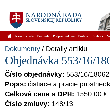
Národná rada
Predseda
Podpredsedovia
Poslanci
Výbory
S
Dokumenty
Detaily artiklu
Objednávka 553/16/180
Číslo objednávky:
553/16/18062
Popis:
čistiace a pracie prostried
Celková cena s DPH:
1550,00 €
Číslo zmluvy:
148/13