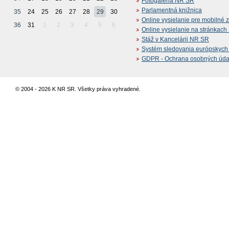
Fotogaléria NR SR
Parlamentná knižnica
35
24
25
26
27
28
29
30
Online vysielanie pre mobilné 
36
31
1
2
3
4
5
6
Online vysielanie na stránkac
Stáž v Kancelárii NR SR
Systém sledovania európskych z
GDPR - Ochrana osobných údajo
© 2004 - 2026 K NR SR. Všetky práva vyhradené.