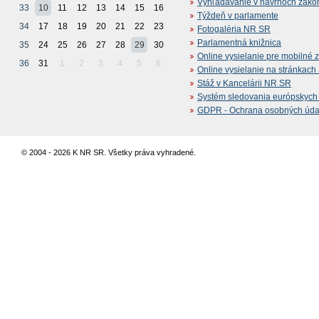
Vyhľadávanie v návrhoch záko
33
10
11
12
13
14
15
16
Týždeň v parlamente
34
17
18
19
20
21
22
23
Fotogaléria NR SR
Parlamentná knižnica
35
24
25
26
27
28
29
30
Online vysielanie pre mobilné 
36
31
1
2
3
4
5
6
Online vysielanie na stránkac
Stáž v Kancelárii NR SR
Systém sledovania európskych z
GDPR - Ochrana osobných údajo
© 2004 - 2026 K NR SR. Všetky práva vyhradené.