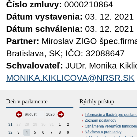
Číslo zmluvy:
0000210864
Dátum vystavenia:
03. 12. 2021
Dátum schválenia:
03. 12. 2021
Partner:
Miroslav ZIGO špec.firma
Bratislava, SK; IČO: 32088647
Schvalovateľ:
JUDr. Monika Kikli
MONIKA.KIKLICOVA@NRSR.SK
Deň v parlamente
Rýchly prístup
Informácie a tlačivá pre poslan
Zoznam poslancov
31
27
28
29
30
31
1
2
Oznámenia verejných funkcion
Návštevy a prehliadky
32
3
4
5
6
7
8
9