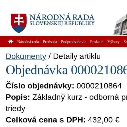
Národná rada
Predseda
Podpredsedovia
Poslanci
Výbory
S
Dokumenty
Detaily artiklu
Objednávka 0000210864
Číslo objednávky:
0000210864
Popis:
Základný kurz - odborná p
triedy
Celková cena s DPH:
432,00 €