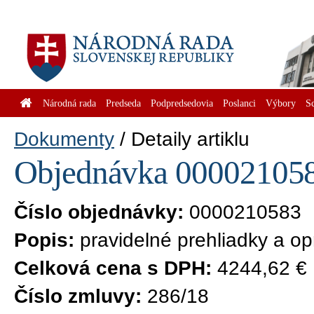
Národná rada
Predseda
Podpredsedovia
Poslanci
Výbory
S
Dokumenty
Detaily artiklu
Objednávka 0000210583
Číslo objednávky:
0000210583
Popis:
pravidelné prehliadky a op
Celková cena s DPH:
4244,62 €
Číslo zmluvy:
286/18