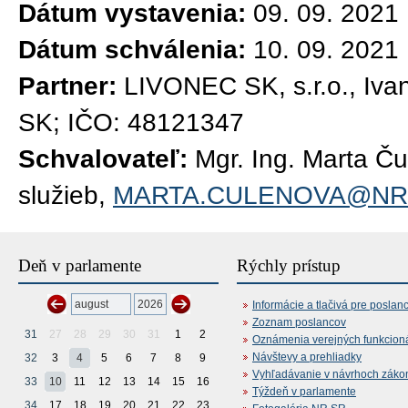
Dátum vystavenia:
09. 09. 2021
Dátum schválenia:
10. 09. 2021
Partner:
LIVONEC SK, s.r.o., Ivan
SK; IČO: 48121347
Schvalovateľ:
Mgr. Ing. Marta Č
služieb,
MARTA.CULENOVA@NR
Deň v parlamente
Rýchly prístup
Informácie a tlačivá pre poslan
Zoznam poslancov
31
27
28
29
30
31
1
2
Oznámenia verejných funkcion
Návštevy a prehliadky
32
3
4
5
6
7
8
9
Vyhľadávanie v návrhoch záko
33
10
11
12
13
14
15
16
Týždeň v parlamente
34
17
18
19
20
21
22
23