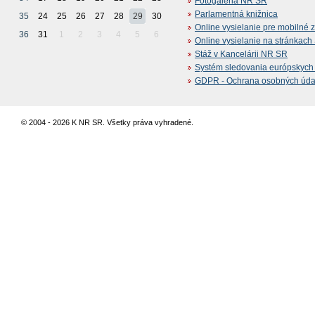
Fotogaléria NR SR
Parlamentná knižnica
35
24
25
26
27
28
29
30
Online vysielanie pre mobilné 
36
31
1
2
3
4
5
6
Online vysielanie na stránkac
Stáž v Kancelárii NR SR
Systém sledovania európskych z
GDPR - Ochrana osobných údajo
© 2004 - 2026 K NR SR. Všetky práva vyhradené.