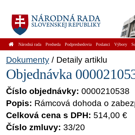
Národná rada
Predseda
Podpredsedovia
Poslanci
Výbory
S
Dokumenty
Detaily artiklu
Objednávka 0000210538
Číslo objednávky:
0000210538
Popis:
Rámcová dohoda o zabezpe
Celková cena s DPH:
514,00 €
Číslo zmluvy:
33/20