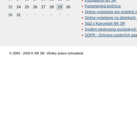
Fotogaléria NR SR
Parlamentná knižnica
35
24
25
26
27
28
29
30
Online vysielanie pre mobilné 
36
31
1
2
3
4
5
6
Online vysielanie na stránkac
Stáž v Kancelárii NR SR
Systém sledovania európskych z
GDPR - Ochrana osobných údajo
© 2004 - 2026 K NR SR. Všetky práva vyhradené.