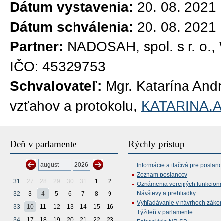
Dátum vystavenia:
20. 08. 2021
Dátum schválenia:
20. 08. 2021
Partner:
NADOSAH, spol. s r. o.,
IČO: 45329753
Schvalovateľ:
Mgr. Katarína And
vzťahov a protokolu,
KATARINA
Deň v parlamente
Rýchly prístup
Informácie a tlačivá pre poslan
Zoznam poslancov
31
27
28
29
30
31
1
2
Oznámenia verejných funkcion
Návštevy a prehliadky
32
3
4
5
6
7
8
9
Vyhľadávanie v návrhoch záko
33
10
11
12
13
14
15
16
Týždeň v parlamente
34
17
18
19
20
21
22
23