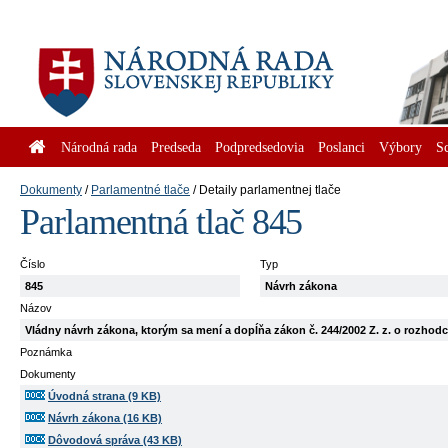
Národná rada
Predseda
Podpredsedovia
Poslanci
Výbory
S
Dokumenty
Parlamentné tlače
Detaily parlamentnej tlače
Parlamentná tlač 845
Číslo
Typ
845
Návrh zákona
Názov
Vládny návrh zákona, ktorým sa mení a dopĺňa zákon č. 244/2002 Z. z. o rozhodc
Poznámka
Dokumenty
Úvodná strana (9 KB)
Návrh zákona (16 KB)
Dôvodová správa (43 KB)