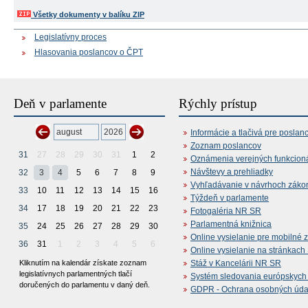
Všetky dokumenty v balíku ZIP
Legislatívny proces
Hlasovania poslancov o ČPT
Deň v parlamente
Rýchly prístup
Informácie a tlačivá pre poslan
Zoznam poslancov
31
27
28
29
30
31
1
2
Oznámenia verejných funkcion
Návštevy a prehliadky
32
3
4
5
6
7
8
9
Vyhľadávanie v návrhoch záko
33
10
11
12
13
14
15
16
Týždeň v parlamente
34
17
18
19
20
21
22
23
Fotogaléria NR SR
Parlamentná knižnica
35
24
25
26
27
28
29
30
Online vysielanie pre mobilné 
36
31
1
2
3
4
5
6
Online vysielanie na stránkac
Kliknutím na kalendár získate zoznam
Stáž v Kancelárii NR SR
legislatívnych parlamentných tlačí
Systém sledovania európskych z
doručených do parlamentu v daný deň.
GDPR - Ochrana osobných údajo