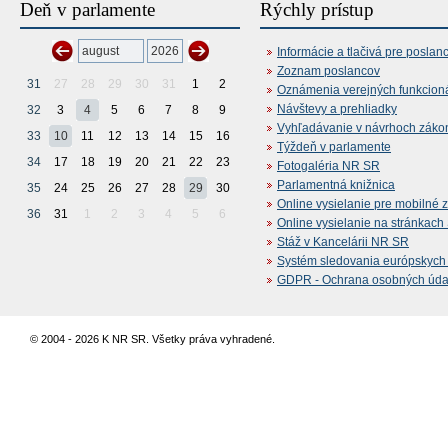
Deň v parlamente
Rýchly prístup
Informácie a tlačivá pre poslan
Zoznam poslancov
31
27
28
29
30
31
1
2
Oznámenia verejných funkcion
Návštevy a prehliadky
32
3
4
5
6
7
8
9
Vyhľadávanie v návrhoch záko
33
10
11
12
13
14
15
16
Týždeň v parlamente
34
17
18
19
20
21
22
23
Fotogaléria NR SR
Parlamentná knižnica
35
24
25
26
27
28
29
30
Online vysielanie pre mobilné 
36
31
1
2
3
4
5
6
Online vysielanie na stránkac
Stáž v Kancelárii NR SR
Systém sledovania európskych z
GDPR - Ochrana osobných údajo
© 2004 - 2026 K NR SR. Všetky práva vyhradené.