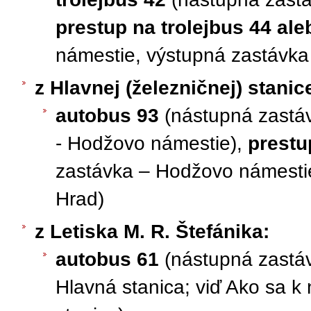
prestup na trolejbus 44 ale
námestie, výstupná zastávka
z Hlavnej (železničnej) stanic
autobus 93
(nástupná zastáv
- Hodžovo námestie),
prestu
zastávka – Hodžovo námesti
Hrad)
z Letiska M. R. Štefánika:
autobus 61
(nástupná zastáv
Hlavná stanica; viď Ako sa k