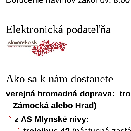
Doručenie návrhov zákonov: 8.00 
Elektronická podateľňa
Ako sa k nám dostanete
verejná hromadná doprava: trol
– Zámocká alebo Hrad)
z AS Mlynské nivy:
trolejbus 42
(nástupná zastá