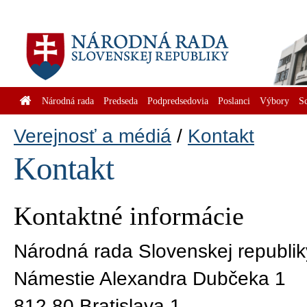
Národná rada
Predseda
Podpredsedovia
Poslanci
Výbory
S
Verejnosť a médiá
Kontakt
Kontakt
Kontaktné informácie
Národná rada Slovenskej republik
Námestie Alexandra Dubčeka 1
812 80 Bratislava 1