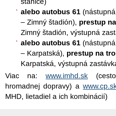
stanice)
alebo autobus 61
(nástupná 
– Zimný štadión),
prestup na
Zimný štadión, výstupná zas
alebo autobus 61
(nástupná 
– Karpatská),
prestup na tro
Karpatská, výstupná zastáv
Viac na:
www.imhd.sk
(cestov
hromadnej dopravy) a
www.cp.s
MHD, lietadiel a ich kombinácií)