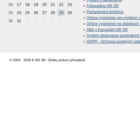
34
17
18
19
20
21
22
23
Fotogaléria NR SR
Parlamentná knižnica
35
24
25
26
27
28
29
30
Online vysielanie pre mobilné 
36
31
1
2
3
4
5
6
Online vysielanie na stránkac
Stáž v Kancelárii NR SR
Systém sledovania európskych z
GDPR - Ochrana osobných údajo
© 2004 - 2026 K NR SR. Všetky práva vyhradené.