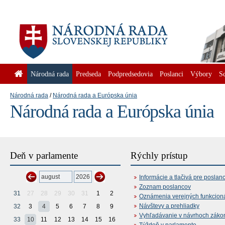
Národná rada
Predseda
Podpredsedovia
Poslanci
Výbory
S
Národná rada
Národná rada a Európska únia
Národná rada a Európska únia
Deň v parlamente
Rýchly prístup
Informácie a tlačivá pre poslan
Zoznam poslancov
31
27
28
29
30
31
1
2
Oznámenia verejných funkcion
Návštevy a prehliadky
32
3
4
5
6
7
8
9
Vyhľadávanie v návrhoch záko
33
10
11
12
13
14
15
16
Týždeň v parlamente