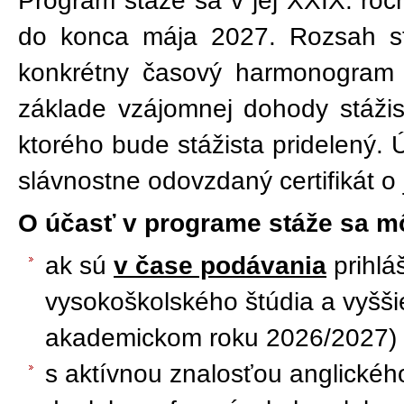
Program stáže sa v jej XXIX. roč
do konca mája 2027. Rozsah st
konkrétny časový harmonogram 
základe vzájomnej dohody stáži
ktorého bude stážista pridelený.
slávnostne odovzdaný certifikát o 
O účasť v programe stáže sa m
ak sú
v čase podávania
prihlá
vysokoškolského štúdia a vyšš
akademickom roku 2026/2027) n
s aktívnou znalosťou anglické