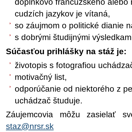
doplnkovo francúzskeho alebo 
cudzích jazykov je vítaná,
so záujmom o politické dianie n
s dobrými študijnými výsledkami
Súčasťou prihlášky na stáž je:
životopis s fotografiou uchádza
motivačný list,
odporúčanie od niektorého z pe
uchádzač študuje.
Záujemcovia môžu zasielať sv
staz@nrsr.sk