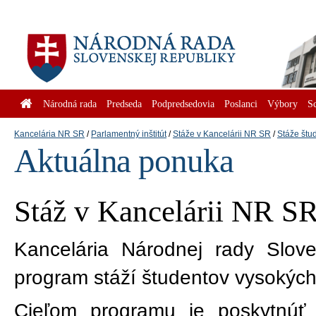
Národná rada
Predseda
Podpredsedovia
Poslanci
Výbory
S
Kancelária NR SR
Parlamentný inštitút
Stáže v Kancelárii NR SR
Stáže štu
Aktuálna ponuka
Stáž v Kancelárii NR S
Kancelária Národnej rady Slove
program stáží študentov vysokých
Cieľom programu je poskytnúť š