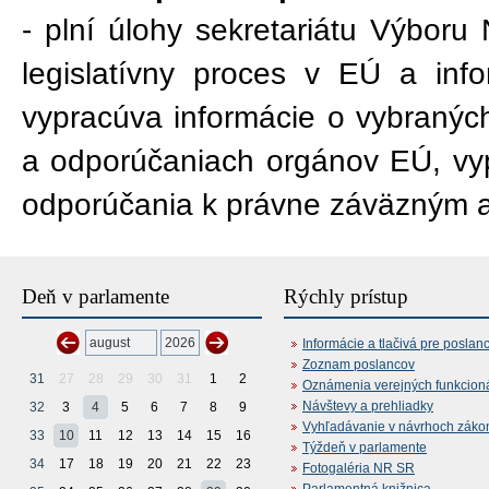
- plní úlohy sekretariátu Výboru
legislatívny proces v EÚ a inf
vypracúva informácie o vybraný
a odporúčaniach orgánov EÚ, vy
odporúčania k právne záväzným 
Deň v parlamente
Rýchly prístup
Informácie a tlačivá pre poslan
Zoznam poslancov
31
27
28
29
30
31
1
2
Oznámenia verejných funkcion
Návštevy a prehliadky
32
3
4
5
6
7
8
9
Vyhľadávanie v návrhoch záko
33
10
11
12
13
14
15
16
Týždeň v parlamente
34
17
18
19
20
21
22
23
Fotogaléria NR SR
Parlamentná knižnica