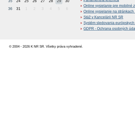
35
24
25
26
27
28
29
30
Online vysielanie pre mobilné 
36
31
1
2
3
4
5
6
Online vysielanie na stránkac
Stáž v Kancelárii NR SR
Systém sledovania európskych z
GDPR - Ochrana osobných údajo
© 2004 - 2026 K NR SR. Všetky práva vyhradené.