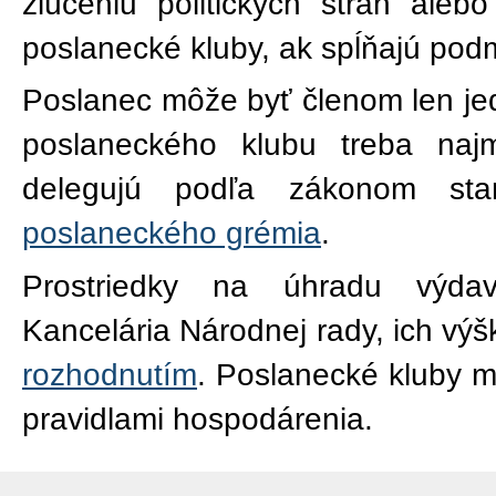
zlúčeniu politických strán aleb
poslanecké kluby, ak spĺňajú pod
Poslanec môže byť členom len je
poslaneckého klubu treba naj
delegujú podľa zákonom sta
poslaneckého grémia
.
Prostriedky na úhradu výdav
Kancelária Národnej rady, ich vý
rozhodnutím
. Poslanecké kluby mô
pravidlami hospodárenia.