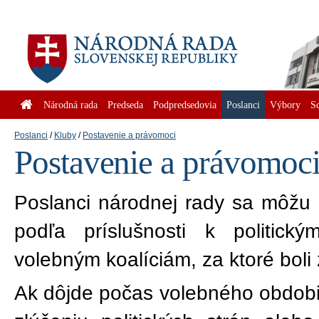
Národná rada
Predseda
Podpredsedovia
Poslanci
Výbory
S
Poslanci
Kluby
Postavenie a právomoci
Postavenie a právomoc
Poslanci národnej rady sa môžu 
podľa príslušnosti k politick
volebným koalíciám, za ktoré boli
Ak dôjde počas volebného obdobia