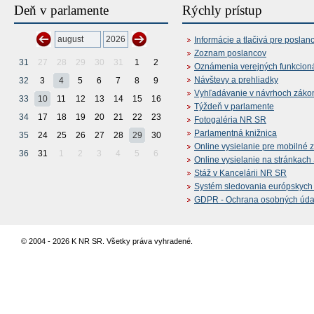
Deň v parlamente
Rýchly prístup
Informácie a tlačivá pre poslan
Zoznam poslancov
31
27
28
29
30
31
1
2
Oznámenia verejných funkcion
Návštevy a prehliadky
32
3
4
5
6
7
8
9
Vyhľadávanie v návrhoch záko
33
10
11
12
13
14
15
16
Týždeň v parlamente
34
17
18
19
20
21
22
23
Fotogaléria NR SR
Parlamentná knižnica
35
24
25
26
27
28
29
30
Online vysielanie pre mobilné 
36
31
1
2
3
4
5
6
Online vysielanie na stránkac
Stáž v Kancelárii NR SR
Systém sledovania európskych z
GDPR - Ochrana osobných údajo
© 2004 - 2026 K NR SR. Všetky práva vyhradené.