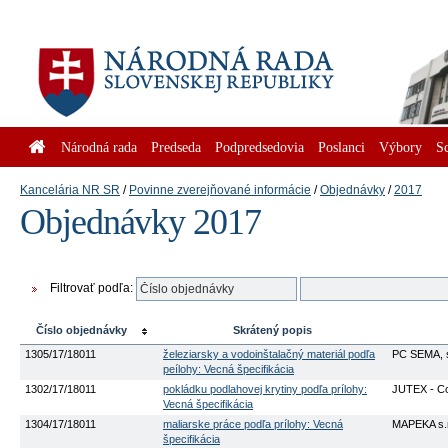
Národná rada
Predseda
Podpredsedovia
Poslanci
Výbory
S
Kancelária NR SR
Povinne zverejňované informácie
Objednávky
2017
Objednávky 2017
Filtrovať podľa:
Číslo objednávky
Skrátený popis
1305/17/18011
železiarsky a vodoinštalačný materiál podľa
PC SEMA, s
peílohy: Vecná špecifikácia
1302/17/18011
pokládku podlahovej krytiny podľa prílohy:
JUTEX - Con
Vecná špecifikácia
1304/17/18011
maliarske práce podľa prílohy: Vecná
MAPEKA s.r
špecifikácia