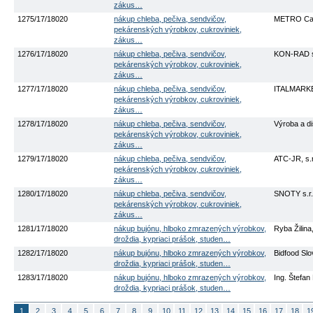
zákus…
1275/17/18020
nákup chleba, pečiva, sendvičov,
METRO Cas
pekárenských výrobkov, cukroviniek,
zákus…
1276/17/18020
nákup chleba, pečiva, sendvičov,
KON-RAD sp
pekárenských výrobkov, cukroviniek,
zákus…
1277/17/18020
nákup chleba, pečiva, sendvičov,
ITALMARKET
pekárenských výrobkov, cukroviniek,
zákus…
1278/17/18020
nákup chleba, pečiva, sendvičov,
Výroba a d
pekárenských výrobkov, cukroviniek,
zákus…
1279/17/18020
nákup chleba, pečiva, sendvičov,
ATC-JR, s.r
pekárenských výrobkov, cukroviniek,
zákus…
1280/17/18020
nákup chleba, pečiva, sendvičov,
SNOTY s.r.
pekárenských výrobkov, cukroviniek,
zákus…
1281/17/18020
nákup bujónu, hlboko zmrazených výrobkov,
Ryba Žilina,
droždia, kypriaci prášok, studen…
1282/17/18020
nákup bujónu, hlboko zmrazených výrobkov,
Bidfood Slov
droždia, kypriaci prášok, studen…
1283/17/18020
nákup bujónu, hlboko zmrazených výrobkov,
Ing. Štefa
droždia, kypriaci prášok, studen…
1
2
3
4
5
6
7
8
9
10
11
12
13
14
15
16
17
18
1