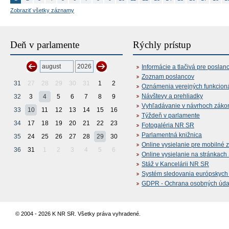
Zobraziť všetky záznamy
Deň v parlamente
Rýchly prístup
Informácie a tlačivá pre poslan
Zoznam poslancov
31
27
28
29
30
31
1
2
Oznámenia verejných funkcion
Návštevy a prehliadky
32
3
4
5
6
7
8
9
Vyhľadávanie v návrhoch záko
33
10
11
12
13
14
15
16
Týždeň v parlamente
34
17
18
19
20
21
22
23
Fotogaléria NR SR
Parlamentná knižnica
35
24
25
26
27
28
29
30
Online vysielanie pre mobilné 
36
31
1
2
3
4
5
6
Online vysielanie na stránkac
Stáž v Kancelárii NR SR
Systém sledovania európskych z
GDPR - Ochrana osobných údajo
© 2004 - 2026 K NR SR. Všetky práva vyhradené.