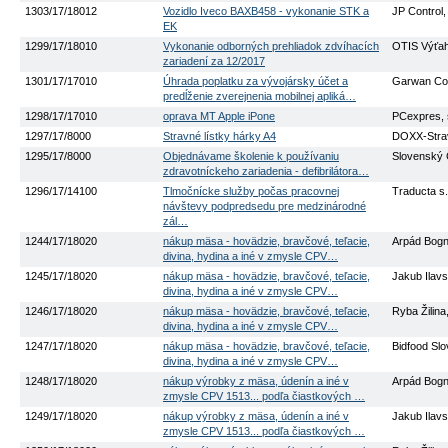
1303/17/18012
Vozidlo Iveco BAXB458 - vykonanie STK a
JP Control, 
EK
1299/17/18010
Vykonanie odborných prehliadok zdvíhacích
OTIS Výťahy
zariadení za 12/2017
1301/17/17010
Úhrada poplatku za vývojársky účet a
Garwan Cons
predĺženie zverejnenia mobilnej apliká…
1298/17/17010
oprava MT Apple iPone
PCexpres, s
1297/17/8000
Stravné lístky hárky A4
DOXX-Strav
1295/17/8000
Objednávame školenie k používaniu
Slovenský 
zdravotníckeho zariadenia - defibrilátora…
1296/17/14100
Tlmočnícke služby počas pracovnej
Traducta s.
návštevy podpredsedu pre medzinárodné
zál…
1244/17/18020
nákup mäsa - hovädzie, bravčové, teľacie,
Arpád Bogn
divina, hydina a iné v zmysle CPV…
1245/17/18020
nákup mäsa - hovädzie, bravčové, teľacie,
Jakub Ilavsk
divina, hydina a iné v zmysle CPV…
1246/17/18020
nákup mäsa - hovädzie, bravčové, teľacie,
Ryba Žilina,
divina, hydina a iné v zmysle CPV…
1247/17/18020
nákup mäsa - hovädzie, bravčové, teľacie,
Bidfood Slov
divina, hydina a iné v zmysle CPV…
1248/17/18020
nákup výrobky z mäsa, údenín a iné v
Arpád Bogn
zmysle CPV 1513... podľa čiastkových …
1249/17/18020
nákup výrobky z mäsa, údenín a iné v
Jakub Ilavsk
zmysle CPV 1513... podľa čiastkových …