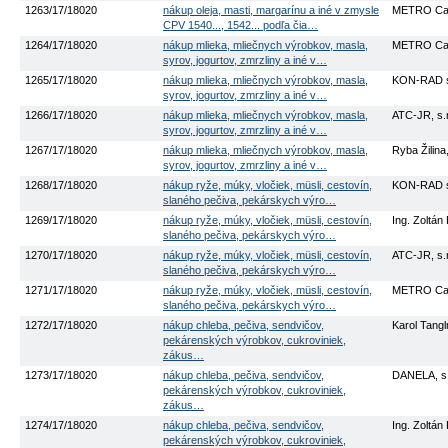
1263/17/18020
nákup oleja, masti, margarínu a iné v zmysle
METRO Cas
CPV 1540..., 1542... podľa čia…
1264/17/18020
nákup mlieka, mliečnych výrobkov, masla,
METRO Cas
syrov, jogurtov, zmrzliny a iné v…
1265/17/18020
nákup mlieka, mliečnych výrobkov, masla,
KON-RAD sp
syrov, jogurtov, zmrzliny a iné v…
1266/17/18020
nákup mlieka, mliečnych výrobkov, masla,
ATC-JR, s.r
syrov, jogurtov, zmrzliny a iné v…
1267/17/18020
nákup mlieka, mliečnych výrobkov, masla,
Ryba Žilina,
syrov, jogurtov, zmrzliny a iné v…
1268/17/18020
nákup ryže, múky, vločiek, müsli, cestovín,
KON-RAD sp
slaného pečiva, pekárskych výro…
1269/17/18020
nákup ryže, múky, vločiek, müsli, cestovín,
Ing. Zoltán
slaného pečiva, pekárskych výro…
1270/17/18020
nákup ryže, múky, vločiek, müsli, cestovín,
ATC-JR, s.r
slaného pečiva, pekárskych výro…
1271/17/18020
nákup ryže, múky, vločiek, müsli, cestovín,
METRO Cas
slaného pečiva, pekárskych výro…
1272/17/18020
nákup chleba, pečiva, sendvičov,
Karol Tang
pekárenských výrobkov, cukroviniek,
zákus…
1273/17/18020
nákup chleba, pečiva, sendvičov,
DANELA, s.
pekárenských výrobkov, cukroviniek,
zákus…
1274/17/18020
nákup chleba, pečiva, sendvičov,
Ing. Zoltán
pekárenských výrobkov, cukroviniek,