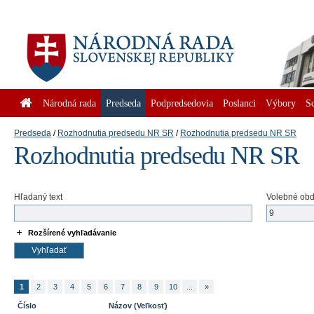
Národná rada
Predseda
Podpredsedovia
Poslanci
Výbory
S
Predseda
Rozhodnutia predsedu NR SR
Rozhodnutia predsedu NR SR
Rozhodnutia predsedu NR SR
Hľadaný text
Volebné ob
Rozšírené vyhľadávanie
1
2
3
4
5
6
7
8
9
10
...
»
Číslo
Názov (Veľkosť)