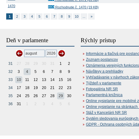
1470
Rozhodnutie č. 1470 (19 KB)
1
2
3
4
5
6
7
8
9
10
...
»
Deň v parlamente
Rýchly prístup
Informácie a tlačivá pre poslan
Zoznam poslancov
31
27
28
29
30
31
1
2
Oznámenia verejných funkcion
Návštevy a prehliadky
32
3
4
5
6
7
8
9
Vyhľadávanie v návrhoch záko
33
10
11
12
13
14
15
16
Týždeň v parlamente
34
17
18
19
20
21
22
23
Fotogaléria NR SR
Parlamentná knižnica
35
24
25
26
27
28
29
30
Online vysielanie pre mobilné 
36
31
1
2
3
4
5
6
Online vysielanie na stránkac
Stáž v Kancelárii NR SR
Systém sledovania európskych z
GDPR - Ochrana osobných údajo