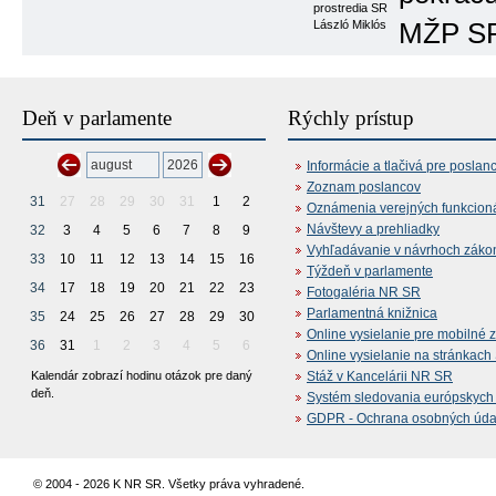
prostredia SR
László Miklós
MŽP SR 
Deň v parlamente
Rýchly prístup
Informácie a tlačivá pre poslan
Zoznam poslancov
31
27
28
29
30
31
1
2
Oznámenia verejných funkcion
Návštevy a prehliadky
32
3
4
5
6
7
8
9
Vyhľadávanie v návrhoch záko
33
10
11
12
13
14
15
16
Týždeň v parlamente
34
17
18
19
20
21
22
23
Fotogaléria NR SR
Parlamentná knižnica
35
24
25
26
27
28
29
30
Online vysielanie pre mobilné 
36
31
1
2
3
4
5
6
Online vysielanie na stránkac
Kalendár zobrazí hodinu otázok pre daný
Stáž v Kancelárii NR SR
deň.
Systém sledovania európskych z
GDPR - Ochrana osobných údajo
© 2004 - 2026 K NR SR. Všetky práva vyhradené.