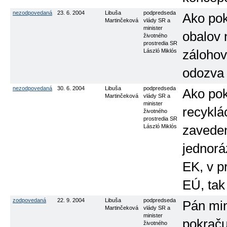
nezodpovedaná
23. 6. 2004
Libuša
podpredseda
Ako pok
Martinčeková
vlády SR a
minister
obalov 
životného
prostredia SR
László Miklós
zálohov
odozva 
nezodpovedaná
30. 6. 2004
Libuša
podpredseda
Ako pok
Martinčeková
vlády SR a
minister
recyklá
životného
prostredia SR
László Miklós
zaveden
jednorá
EK, v p
EÚ, tak
zodpovedaná
22. 9. 2004
Libuša
podpredseda
Pán min
Martinčeková
vlády SR a
minister
pokraču
životného