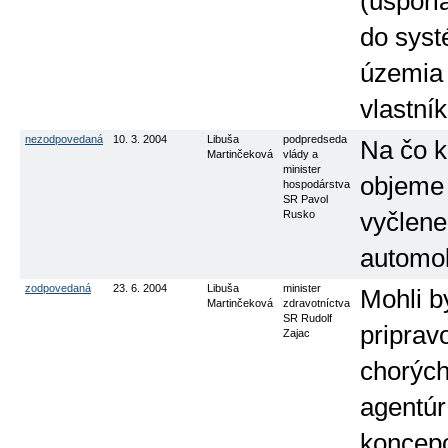
(uspori
do syst
územia 
vlastní
nezodpovedaná
10. 3. 2004
Libuša
podpredseda
Na čo k
Martinčeková
vlády a
minister
objeme 
hospodárstva
SR Pavol
Rusko
vyčlene
automob
zodpovedaná
23. 6. 2004
Libuša
minister
Mohli b
Martinčeková
zdravotníctva
SR Rudolf
priprav
Zajac
chorých
agentúr 
koncepc