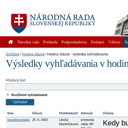
Národná rada
Predseda
Podpredsedovia
Poslanci
Výbory
S
Schôdze
Hodina otázok
Hodina otázok - výsledky vyhľadávania
Výsledky vyhľadávania v hodin
Hľadaný text
Rozšírené vyhľadávanie
Stav
Dátum
Predkladateľ
Adresát
Otázka
nezodpovedaná
25. 6. 2003
Libuša
predseda
Kedy bu
Martinčeková
vlády SR