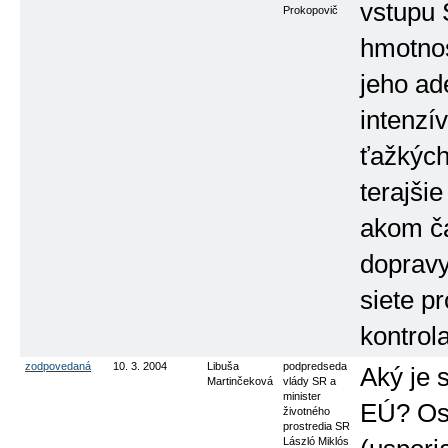
vstupu 
Prokopovič
hmotnos
jeho ad
intenzí
ťažkých
terajši
akom ča
dopravy
siete p
kontrol
zodpovedaná
10. 3. 2004
Libuša
podpredseda
Aký je 
Martinčeková
vlády SR a
minister
EÚ? Oso
životného
prostredia SR
László Miklós