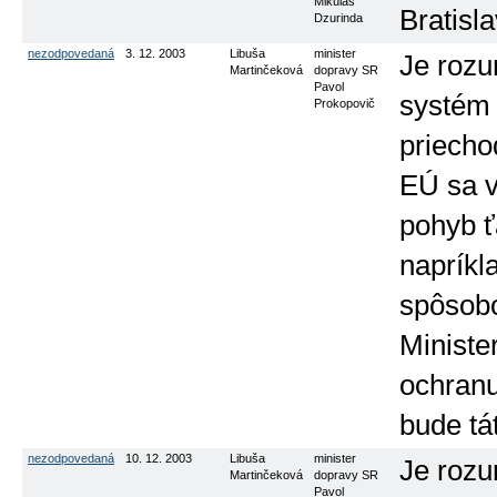
Mikuláš
Bratisl
Dzurinda
nezodpovedaná
3. 12. 2003
Libuša
minister
Je rozu
Martinčeková
dopravy SR
Pavol
systém 
Prokopovič
priecho
EÚ sa v
pohyb ť
napríkl
spôsob
Ministe
ochranu
bude tá
nezodpovedaná
10. 12. 2003
Libuša
minister
Je rozu
Martinčeková
dopravy SR
Pavol