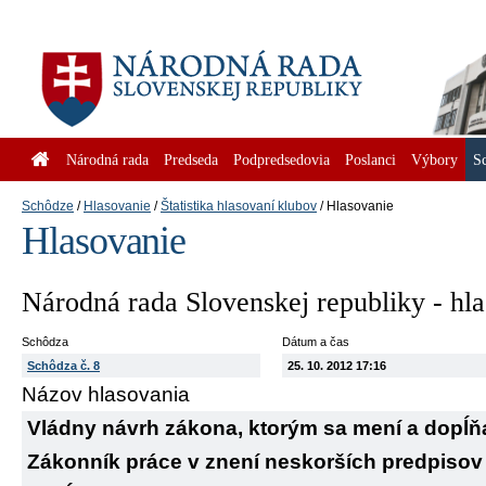
Národná rada
Predseda
Podpredsedovia
Poslanci
Výbory
S
Schôdze
Hlasovanie
Štatistika hlasovaní klubov
Hlasovanie
Hlasovanie
Národná rada Slovenskej republiky - hl
Schôdza
Dátum a čas
Schôdza č. 8
25. 10. 2012 17:16
Názov hlasovania
Vládny návrh zákona, ktorým sa mení a dopĺňa
Zákonník práce v znení neskorších predpisov