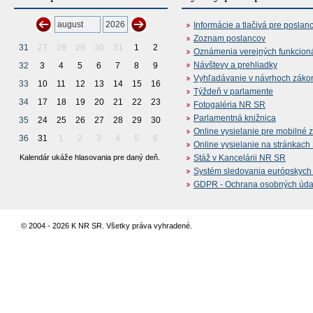
Informácie a tlačivá pre poslan
Zoznam poslancov
31
27
28
29
30
31
1
2
Oznámenia verejných funkcion
Návštevy a prehliadky
32
3
4
5
6
7
8
9
Vyhľadávanie v návrhoch záko
33
10
11
12
13
14
15
16
Týždeň v parlamente
34
17
18
19
20
21
22
23
Fotogaléria NR SR
Parlamentná knižnica
35
24
25
26
27
28
29
30
Online vysielanie pre mobilné 
36
31
1
2
3
4
5
6
Online vysielanie na stránkac
Kalendár ukáže hlasovania pre daný deň.
Stáž v Kancelárii NR SR
Systém sledovania európskych z
GDPR - Ochrana osobných údajo
© 2004 - 2026 K NR SR. Všetky práva vyhradené.