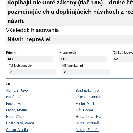
dopĺňajú niektoré zákony (tlač 186) – druhé čí
pozmeňujúcich a doplňujúcich návrhoch z rozp
návrh.
Výsledok hlasovania
Návrh neprešiel
Prítomní
Hlasujúcich
[Z] Za hlasov
143
143
62
[N] Nehlasovalo
[0] Neprítomní
0
7
Za
Abrhan, Pavol
Bastrnák, Tibor
Bugár, Béla
Csicsai, Gabriel
Fecko, Martin
Fedor, Martin
Fronc, Martin
Gál, Gábor
Hlina, Alojz
Horváthová, Eva
Hrušovský, Pavol
Huba, Mikuláš
Chren, Martin
Jakab, Elemér