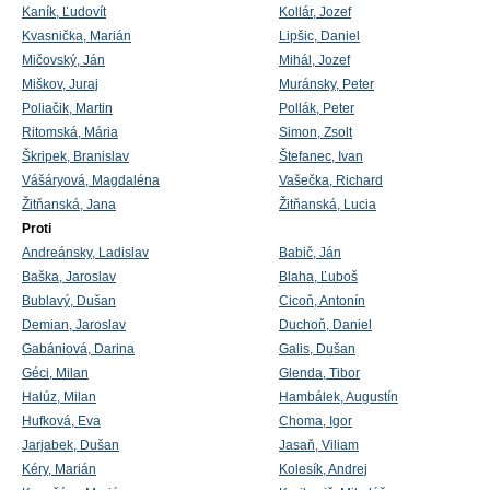
Kaník, Ľudovít
Kollár, Jozef
Kvasnička, Marián
Lipšic, Daniel
Mičovský, Ján
Mihál, Jozef
Miškov, Juraj
Muránsky, Peter
Poliačik, Martin
Pollák, Peter
Ritomská, Mária
Simon, Zsolt
Škripek, Branislav
Štefanec, Ivan
Vášáryová, Magdaléna
Vašečka, Richard
Žitňanská, Jana
Žitňanská, Lucia
Proti
Andreánsky, Ladislav
Babič, Ján
Baška, Jaroslav
Blaha, Ľuboš
Bublavý, Dušan
Cicoň, Antonín
Demian, Jaroslav
Duchoň, Daniel
Gabániová, Darina
Galis, Dušan
Géci, Milan
Glenda, Tibor
Halúz, Milan
Hambálek, Augustín
Hufková, Eva
Choma, Igor
Jarjabek, Dušan
Jasaň, Viliam
Kéry, Marián
Kolesík, Andrej