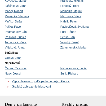
Kovačócy, Marián
Krajkovič, Mikuláš
Laššáková, Jana
Lebocký, Tibor
Madej, Róbert
Mamojka, Mojmír
Matejička, Vladimír
Mazúrová, Viera
Muňko, Dušan
Náhlik, Peter
Paška, Pavol
Pavlovičová, Svetlana
Podmanický, Ján
Puci, Róbert
Rošková, Ľubica
Senko, Ján
Tomanová, Viera
Valocký, Jozef
Vitteková, Anna
Záhumenský, Marian
Zdržali sa
Vaľová, Jana
Neprítomní
Čepák, Rastislav
Nicholsonová, Lucia
Nagy, József
Sulík, Richard
Výpis hlasovaní podľa parlamentných klubov
Grafické zobrazenie hlasovaní
Deň v parlamente
Rýchly prístup