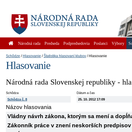
Národná rada
Predseda
Podpredsedovia
Poslanci
Výbory
S
Schôdze
Hlasovanie
Štatistika hlasovaní klubov
Hlasovanie
Hlasovanie
Národná rada Slovenskej republiky - hl
Schôdza
Dátum a čas
Schôdza č. 8
25. 10. 2012 17:09
Názov hlasovania
Vládny návrh zákona, ktorým sa mení a dopĺňa
Zákonník práce v znení neskorších predpisov