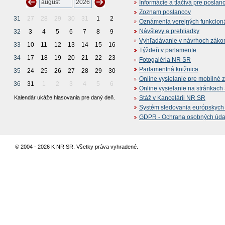
Informácie a tlačivá pre poslan
Zoznam poslancov
31
27
28
29
30
31
1
2
Oznámenia verejných funkcion
Návštevy a prehliadky
32
3
4
5
6
7
8
9
Vyhľadávanie v návrhoch záko
33
10
11
12
13
14
15
16
Týždeň v parlamente
34
17
18
19
20
21
22
23
Fotogaléria NR SR
Parlamentná knižnica
35
24
25
26
27
28
29
30
Online vysielanie pre mobilné 
36
31
1
2
3
4
5
6
Online vysielanie na stránkac
Kalendár ukáže hlasovania pre daný deň.
Stáž v Kancelárii NR SR
Systém sledovania európskych z
GDPR - Ochrana osobných údajo
© 2004 - 2026 K NR SR. Všetky práva vyhradené.