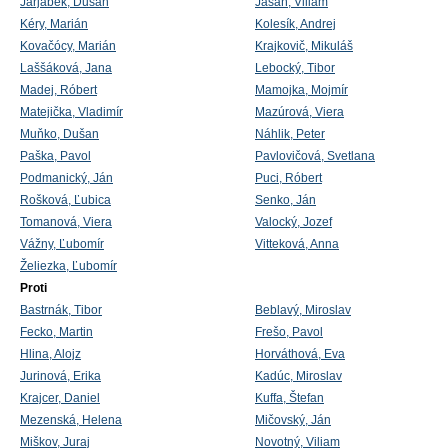
Jarjabek, Dušan
Jasaň, Viliam
Kéry, Marián
Kolesík, Andrej
Kovačócy, Marián
Krajkovič, Mikuláš
Laššáková, Jana
Lebocký, Tibor
Madej, Róbert
Mamojka, Mojmír
Matejička, Vladimír
Mazúrová, Viera
Muňko, Dušan
Náhlik, Peter
Paška, Pavol
Pavlovičová, Svetlana
Podmanický, Ján
Puci, Róbert
Rošková, Ľubica
Senko, Ján
Tomanová, Viera
Valocký, Jozef
Vážny, Ľubomír
Vitteková, Anna
Želiezka, Ľubomír
Proti
Bastrnák, Tibor
Beblavý, Miroslav
Fecko, Martin
Frešo, Pavol
Hlina, Alojz
Horváthová, Eva
Jurinová, Erika
Kadúc, Miroslav
Krajcer, Daniel
Kuffa, Štefan
Mezenská, Helena
Mičovský, Ján
Miškov, Juraj
Novotný, Viliam