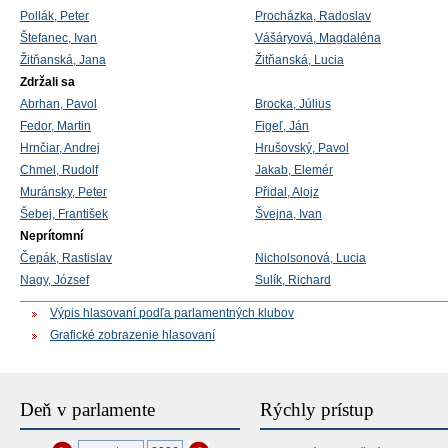
Pollák, Peter
Procházka, Radoslav
Štefanec, Ivan
Vášáryová, Magdaléna
Žitňanská, Jana
Žitňanská, Lucia
Zdržali sa
Abrhan, Pavol
Brocka, Július
Fedor, Martin
Figeľ, Ján
Hrnčiar, Andrej
Hrušovský, Pavol
Chmel, Rudolf
Jakab, Elemér
Muránsky, Peter
Přidal, Alojz
Šebej, František
Švejna, Ivan
Neprítomní
Čepák, Rastislav
Nicholsonová, Lucia
Nagy, József
Sulík, Richard
Výpis hlasovaní podľa parlamentných klubov
Grafické zobrazenie hlasovaní
Deň v parlamente
Rýchly prístup