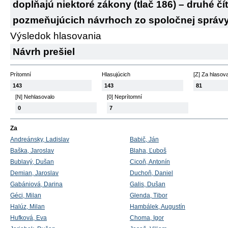
dopĺňajú niektoré zákony (tlač 186) – druhé čí
pozmeňujúcich návrhoch zo spoločnej správy 
Výsledok hlasovania
Návrh prešiel
Prítomní
Hlasujúcich
[Z] Za hlasov
143
143
81
[N] Nehlasovalo
[0] Neprítomní
0
7
Za
Andreánsky, Ladislav
Babič, Ján
Baška, Jaroslav
Blaha, Ľuboš
Bublavý, Dušan
Cicoň, Antonín
Demian, Jaroslav
Duchoň, Daniel
Gabániová, Darina
Galis, Dušan
Géci, Milan
Glenda, Tibor
Halúz, Milan
Hambálek, Augustín
Hufková, Eva
Choma, Igor