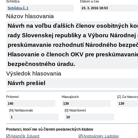
Schôdza
Dátum a čas
Schôdza č. 1
23. 3. 2016 18:53
Názov hlasovania
Návrh na voľbu ďalších členov osobitných ko
rady Slovenskej republiky a Výboru Národnej 
preskúmavanie rozhodnutí Národného bezpečn
Hlasovanie o členoch OKV pre preskúmavani
bezpečnostného úradu.
Výsledok hlasovania
Návrh prešiel
Prítomní
Hlasujúcich
[Z] Za hlasov
140
139
139
[N] Nehlasovalo
[0] Neprítomní
1
10
Poslanci, ktorí nie sú členmi poslaneckých klubov
[Z]
Adamčík, Eduard
[Z]
Andreánsky, Ladislav