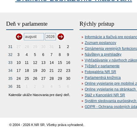
Deň v parlamente
Rýchly prístup
Informácie a tlačivá pre poslan
Zoznam poslancov
31
27
28
29
30
31
1
2
Oznámenia verejných funkcion
Návštevy a prehliadky
32
3
4
5
6
7
8
9
Vyhľadávanie v návrhoch záko
33
10
11
12
13
14
15
16
Týždeň v parlamente
34
17
18
19
20
21
22
23
Fotogaléria NR SR
Parlamentná knižnica
35
24
25
26
27
28
29
30
Online vysielanie pre mobilné 
36
31
1
2
3
4
5
6
Online vysielanie na stránkac
Kalendár ukáže hlasovania pre daný deň.
Stáž v Kancelárii NR SR
Systém sledovania európskych z
GDPR - Ochrana osobných údajo
© 2004 - 2026 K NR SR. Všetky práva vyhradené.