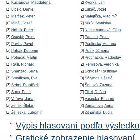
[Z]
Kuciaňová, Magdaléna
[Z]
Kvorka, Ján
[Z]
Lipšic, Daniel
[Z]
Lukáč, Jozef
[Z]
Marček, Peter
[Z]
Matejička, Vladimír
[0]
Mihál, Jozef
[Z]
Mizík, Stanislav
[Z]
Náhlik, Peter
[Z]
Nachtmannová, Oľga
[Z]
Osuský, Peter
[Z]
Pamula, Peter
[Z]
Pavlis, Pavol
[Z]
Pčolinská, Adriana
[Z]
Petrák, Ľubomír
[0]
Petrík, Simona
[Z]
Poliačik, Martin
[0]
Procházka, Radoslav
[Z]
Raši, Richard
[Z]
Remišová, Veronika
[Z]
Shahzad, Silvia
[Z]
Schlosár, Rastislav
[Z]
Smolíková, Eva
[0]
Sólymos, László
[Z]
Šebej, František
[0]
Šebová, Zuzana
[Z]
Šuca, Peter
[Z]
Tittel, Dušan
[Z]
Vaľová, Jana
[Z]
Vašečka, Richard
[Z]
Zelník, Štefan
[Z]
Zemanová, Anna
[Z]
Želiezka, Ľubomír
[0]
Žitňanská, Lucia
Výpis hlasovaní podľa výsledku
Grafické zobrazenie hlasovaní