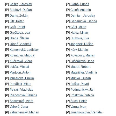
[P]
Baška, Jaroslav
[P]
Blaha, Ľuboš
[P]
Bublavý, Dušan
[P]
Cicoň, Antonín
[P]
Daniš, Zoltán
[P]
Demian, Jaroslav
[P]
Fitz, Peter
[P]
Gabániová, Darina
[P]
Gaži, Peter
[P]
Géci, Milan
[P]
Grečková, Lea
[P]
Halúz, Milan
[P]
Hreha, Štefan
[P]
Hufková, Eva
[P]
Jánoš, Vladimír
[P]
Jarjabek, Dušan
[P]
Kamenický, Ladislav
[P]
Kéry, Marián
[P]
Košútová, Magda
[P]
Kovačócy, Marián
[P]
Kučerová, Viera
[P]
Laššáková, Jana
[P]
Lukša, Michal
[P]
Madej, Róbert
[P]
Martvoň, Anton
[P]
Matejička, Vladimír
[P]
Müllerová, Emília
[P]
Muňko, Dušan
[P]
Panáček, Milan
[P]
Paška, Pavol
[P]
Petráš, Vladislav
[P]
Podmanický, Ján
[P]
Riapošová, Bibiána
[P]
Rošková, Ľubica
[P]
Šedivcová, Viera
[P]
Šuca, Peter
[P]
Vaľová, Jana
[P]
Varga, Ivan
[P]
Záhumenský, Marian
[P]
Zmajkovičová, Renáta