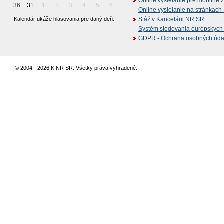
Online vysielanie pre mobilné 
36
31
1
2
3
4
5
6
Online vysielanie na stránkac
Kalendár ukáže hlasovania pre daný deň.
Stáž v Kancelárii NR SR
Systém sledovania európskych z
GDPR - Ochrana osobných údajo
© 2004 - 2026 K NR SR. Všetky práva vyhradené.