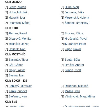
Klub OĽaNO
[Z]
Fecko, Martin
[Z]
Hlina, Alojz
[Z]
Huba, Mikuláš
[Z]
Jurinová, Erika
[Z]
Matovič, Igor
[Z]
Mezenská, Helena
[Z]
Ritomská, Mária
[Z]
Škripek, Branislav
Klub KDH
[Z]
Abrhan, Pavol
[0]
Brocka, Július
[Z]
Gibalová, Monika
[Z]
Hrušovský, Pavol
[Z]
Mikloško, Jozef
[N]
Muránsky, Peter
[Z]
Uhliarik, Ivan
[Z]
Zajac, Pavol
Klub MOST-HÍD
[Z]
Bastrnák, Tibor
[Z]
Bugár, Béla
[Z]
Gál, Gábor
[Z]
Hrnčiar, Andrej
[0]
Nagy, József
[Z]
Simon, Zsolt
[Z]
Švejna, Ivan
Klub SDKÚ – DS
[Z]
Beblavý, Miroslav
[0]
Dzurinda, Mikuláš
[Z]
Kaník, Ľudovít
[Z]
Mikloš, Ivan
[Z]
Štefanec, Ivan
[Z]
Vášáryová, Magdaléna
Klub SaS