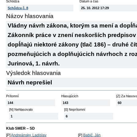
Schôdza
Dátum a čas
Schôdza č. 8
25. 10. 2012 17:29
Názov hlasovania
Vládny návrh zákona, ktorým sa mení a dopĺňa
Zákonník práce v znení neskorších predpisov
dopĺňajú niektoré zákony (tlač 186) – druhé čí
pozmeňujúcich a doplňujúcich návrhoch z ro
Jurinová, 1. návrh.
Výsledok hlasovania
Návrh neprešiel
Prítomní
Hlasujúcich
[Z] Za hlasov
144
143
60
[N] Nehlasovalo
[0] Neprítomní
1
6
Klub SMER – SD
[P]
Andreánsky, Ladislav
[P]
Babič, Ján