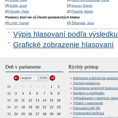
[Z]
Droba, Juraj
[0]
Ďuriš Nicholsonová, Lucia
[Z]
Kollár, Jozef
[Z]
Krajcer, Daniel
[Z]
Osuský, Peter
[Z]
Poliačik, Martin
Poslanci, ktorí nie sú členmi poslaneckých klubov
[Z]
Lipšic, Daniel
[Z]
Žitňanská, Jana
Výpis hlasovaní podľa výsledku
Grafické zobrazenie hlasovaní
Deň v parlamente
Rýchly prístup
Informácie a tlačivá pre poslan
Zoznam poslancov
31
27
28
29
30
31
1
2
Oznámenia verejných funkcion
Návštevy a prehliadky
32
3
4
5
6
7
8
9
Vyhľadávanie v návrhoch záko
33
10
11
12
13
14
15
16
Týždeň v parlamente
34
17
18
19
20
21
22
23
Fotogaléria NR SR
Parlamentná knižnica
35
24
25
26
27
28
29
30