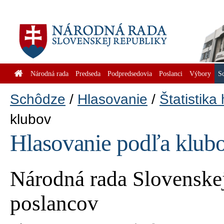
Národná rada
Predseda
Podpredsedovia
Poslanci
Výbory
S
Schôdze
Hlasovanie
Štatistika
klubov
Hlasovanie podľa klub
Národná rada Slovenskej
poslancov