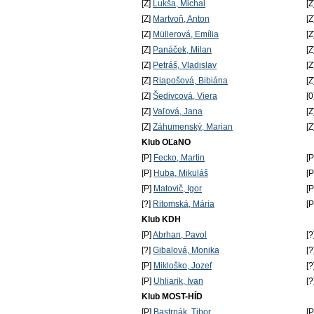
[Z]
Lukša, Michal
[Z
[Z]
Martvoň, Anton
[Z
[Z]
Müllerová, Emília
[Z
[Z]
Panáček, Milan
[Z
[Z]
Petráš, Vladislav
[Z
[Z]
Riapošová, Bibiána
[Z
[Z]
Šedivcová, Viera
[0
[Z]
Vaľová, Jana
[Z
[Z]
Záhumenský, Marian
[Z
Klub OĽaNO
[P]
Fecko, Martin
[
[P]
Huba, Mikuláš
[
[P]
Matovič, Igor
[
[?]
Ritomská, Mária
[
Klub KDH
[P]
Abrhan, Pavol
[?
[?]
Gibalová, Monika
[?
[P]
Mikloško, Jozef
[?
[P]
Uhliarik, Ivan
[?
Klub MOST-HÍD
[P]
Bastrnák, Tibor
[