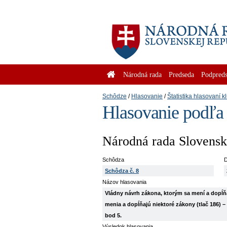
Národná rada
Predseda
Podpreds
Schôdze
Hlasovanie
Štatistika hlasovaní k
Hlasovanie podľa
Národná rada Slovenske
Schôdza
D
Schôdza č. 8
Názov hlasovania
Vládny návrh zákona, ktorým sa mení a dopĺňa
menia a dopĺňajú niektoré zákony (tlač 186) 
bod 5.
Výsledok hlasovania