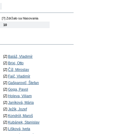
[?] Zdržalo sa hlasovania
10
[Z]
Baláž, Vladimír
[Z]
Brixi, Otto
[Z]
Číž, Miroslav
[Z]
Faič, Vladimír
[Z]
Gašparovič, Štefan
[Z]
Goga, Pavol
[Z]
Holeva, Viliam
[Z]
Janíková, Mária
[Z]
Ježík, Jozef
[Z]
Kondrót, Maroš
[Z]
Kubánek, Stanislav
[Z]
Lišková, Iveta