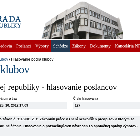
edovia
Poslanci
Výbory
Schôdze
Zákony
Dokumenty
Kancelária N
lubov
Hlasovanie podľa klubov
 klubov
j republiky - hlasovanie poslancov
átum a čas
Číslo hlasovania
25. 10. 2012 17:09
127
 zákon č. 311/2001 Z. z. Zákonník práce v znení neskorších predpisov a ktorým sa
– druhé čítanie. Hlasovanie o pozmeňujúcich návrhoch zo spoločnej správy výborov -