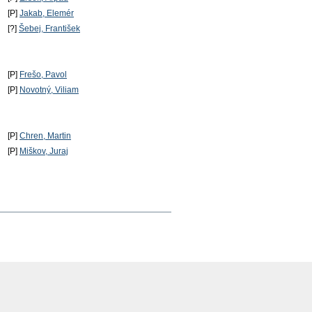
[P]
Jakab, Elemér
[?]
Šebej, František
[P]
Frešo, Pavol
[P]
Novotný, Viliam
[P]
Chren, Martin
[P]
Miškov, Juraj