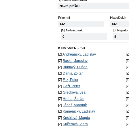
Návrh prešiel
Prítomní
Hlasujúcich
142
142
[N] Nehlasovalo
[0] Nepríto
0
8
Klub SMER – SD
[Z]
Andreánsky, Ladislav
[Z
[Z]
Baška, Jaroslav
[Z
[Z]
Bublavý, Dušan
[Z
[Z]
Daniš, Zoltán
[Z
[Z]
Fitz, Peter
[Z
[Z]
Gaži, Peter
[Z
[Z]
Grečková, Lea
[Z
[Z]
Hreha, Štefan
[Z
[Z]
Jánoš, Vladimír
[Z
[Z]
Kamenický, Ladislav
[Z
[Z]
Košútová, Magda
[Z
[Z]
Kučerová, Viera
[Z