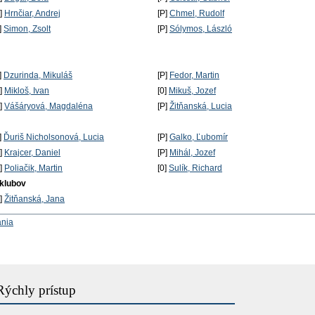
P]
Hrnčiar, Andrej
[P]
Chmel, Rudolf
]
Simon, Zsolt
[P]
Sólymos, László
]
Dzurinda, Mikuláš
[P]
Fedor, Martin
P]
Mikloš, Ivan
[0]
Mikuš, Jozef
P]
Vášáryová, Magdaléna
[P]
Žitňanská, Lucia
]
Ďuriš Nicholsonová, Lucia
[P]
Galko, Ľubomír
P]
Krajcer, Daniel
[P]
Mihál, Jozef
P]
Poliačik, Martin
[0]
Sulík, Richard
 klubov
P]
Žitňanská, Jana
ania
Rýchly prístup