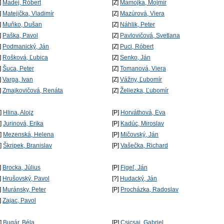
]
Madej, Róbert
[Z]
Mamojka, Mojmír
]
Matejička, Vladimír
[Z]
Mazúrová, Viera
]
Muňko, Dušan
[Z]
Náhlik, Peter
]
Paška, Pavol
[Z]
Pavlovičová, Svetlana
]
Podmanický, Ján
[Z]
Puci, Róbert
]
Rošková, Ľubica
[Z]
Senko, Ján
]
Šuca, Peter
[Z]
Tomanová, Viera
]
Varga, Ivan
[Z]
Vážny, Ľubomír
]
Zmajkovičová, Renáta
[Z]
Želiezka, Ľubomír
P]
Hlina, Alojz
[P]
Horváthová, Eva
P]
Jurinová, Erika
[P]
Kadúc, Miroslav
P]
Mezenská, Helena
[P]
Mičovský, Ján
P]
Škripek, Branislav
[P]
Vašečka, Richard
]
Brocka, Július
[P]
Figeľ, Ján
]
Hrušovský, Pavol
[?]
Hudacký, Ján
]
Muránsky, Peter
[P]
Procházka, Radoslav
]
Zajac, Pavol
P]
Bugár, Béla
[P]
Csicsai, Gabriel