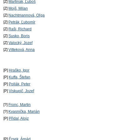
[Z]
Martinák, Ľuboš
[Z]
Mojš, Milan
[Z]
Nachtmannová, Oľga
[Z]
Petrák, Ľubomír
[Z]
Raši, Richard
[Z]
Susko, Boris
[Z]
Valocký, Jozef
[Z]
Vitteková, Anna
[P]
Hraško, Igor
[P]
Kuffa, Štefan
[P]
Pollák, Peter
[P]
Viskupič, Jozef
[?]
Fronc, Martin
[?]
Kvasnička, Marián
[P]
Přidal, Alojz
[P]
Érsek, Árpád