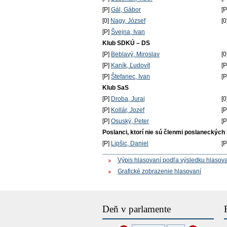
[P]
Gál, Gábor
[
[0]
Nagy, József
[0
[P]
Švejna, Ivan
Klub SDKÚ – DS
[P]
Beblavý, Miroslav
[0
[P]
Kaník, Ľudovít
[
[P]
Štefanec, Ivan
[
Klub SaS
[P]
Droba, Juraj
[0
[P]
Kollár, Jozef
[
[P]
Osuský, Peter
[
Poslanci, ktorí nie sú členmi poslaneckých
[P]
Lipšic, Daniel
[
Výpis hlasovaní podľa výsledku hlasov
Grafické zobrazenie hlasovaní
Deň v parlamente