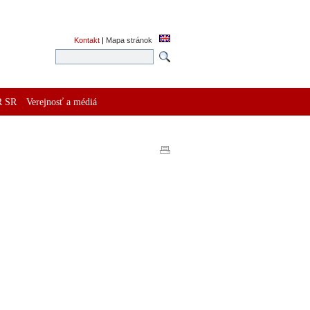
Kontakt
|
Mapa stránok
R SR
Verejnosť a médiá