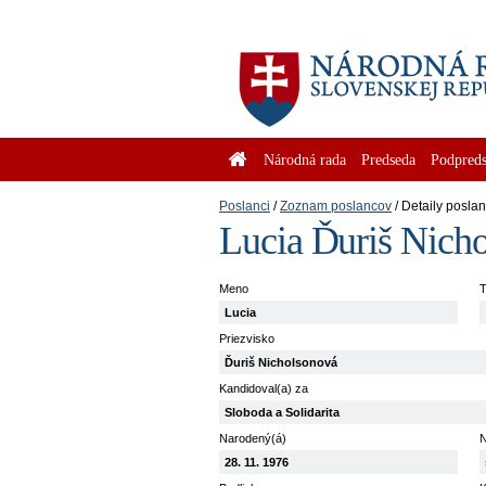
Národná rada
Predseda
Podpreds
Poslanci
Zoznam poslancov
Detaily posla
Lucia Ďuriš Nich
Meno
T
Lucia
Priezvisko
Ďuriš Nicholsonová
Kandidoval(a) za
Sloboda a Solidarita
Narodený(á)
N
28. 11. 1976