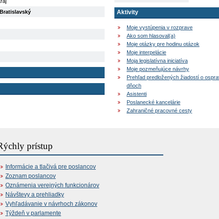
raj
Bratislavský
Aktivity
Moje vystúpenia v rozprave
Ako som hlasoval(a)
Moje otázky pre hodinu otázok
Moje interpelácie
Moja legislatívna iniciatíva
Moje pozmeňujúce návrhy
Prehľad predložených žiadostí o ospr
dňoch
Asistenti
Poslanecké kancelárie
Zahraničné pracovné cesty
Rýchly prístup
Informácie a tlačivá pre poslancov
Zoznam poslancov
Oznámenia verejných funkcionárov
Návštevy a prehliadky
Vyhľadávanie v návrhoch zákonov
Týždeň v parlamente