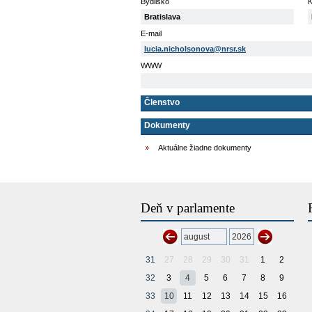
Bydlisko
K
Bratislava
E-mail
lucia.nicholsonova@nrsr.sk
WWW
Členstvo
Dokumenty
Aktuálne žiadne dokumenty
Deň v parlamente
31
27
28
29
30
31
1
2
32
3
4
5
6
7
8
9
33
10
11
12
13
14
15
16