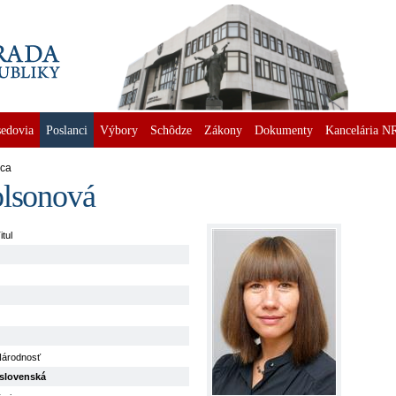
edovia
Poslanci
Výbory
Schôdze
Zákony
Dokumenty
Kancelária N
nca
olsonová
itul
árodnosť
slovenská