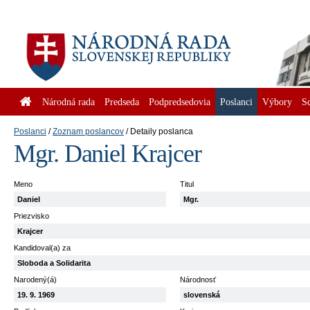
Národná rada
Predseda
Podpredsedovia
Poslanci
Výbory
S
Poslanci
Zoznam poslancov
Detaily poslanca
Mgr. Daniel Krajcer
Meno
Titul
Daniel
Mgr.
Priezvisko
Krajcer
Kandidoval(a) za
Sloboda a Solidarita
Narodený(á)
Národnosť
19. 9. 1969
slovenská