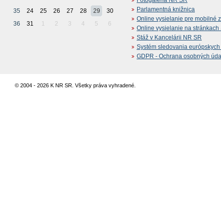
Fotogaléria NR SR
Parlamentná knižnica
35
24
25
26
27
28
29
30
Online vysielanie pre mobilné 
36
31
1
2
3
4
5
6
Online vysielanie na stránkac
Stáž v Kancelárii NR SR
Systém sledovania európskych z
GDPR - Ochrana osobných údajo
© 2004 - 2026 K NR SR. Všetky práva vyhradené.