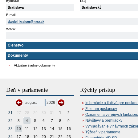
Bydlisko
Kraj
Bratislava
Bratislavský
E-mail
daniel_krajcer@nrsr.sk
WWW
Členstvo
Dokumenty
Aktuálne žiadne dokumenty
Deň v parlamente
Rýchly prístup
Informácie a tlačivá pre poslan
Zoznam poslancov
31
27
28
29
30
31
1
2
Oznámenia verejných funkcion
Návštevy a prehliadky
32
3
4
5
6
7
8
9
Vyhľadávanie v návrhoch záko
33
10
11
12
13
14
15
16
Týždeň v parlamente
34
17
18
19
20
21
22
23