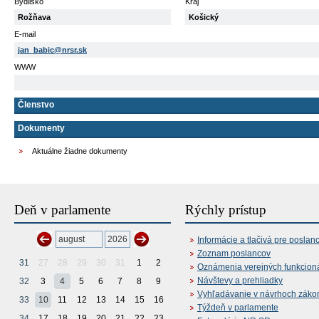
Bydlisko
Kraj
Rožňava
Košický
E-mail
jan_babic@nrsr.sk
WWW
Členstvo
Dokumenty
Aktuálne žiadne dokumenty
Deň v parlamente
Rýchly prístup
Informácie a tlačivá pre poslan
Zoznam poslancov
31
27
28
29
30
31
1
2
Oznámenia verejných funkcion
Návštevy a prehliadky
32
3
4
5
6
7
8
9
Vyhľadávanie v návrhoch záko
33
10
11
12
13
14
15
16
Týždeň v parlamente
34
17
18
19
20
21
22
23