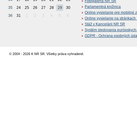
Fotogaléria NR SR
Parlamentná knižnica
35
24
25
26
27
28
29
30
Online vysielanie pre mobilné 
36
31
1
2
3
4
5
6
Online vysielanie na stránkac
Stáž v Kancelárii NR SR
Systém sledovania európskych z
GDPR - Ochrana osobných údajo
© 2004 - 2026 K NR SR. Všetky práva vyhradené.