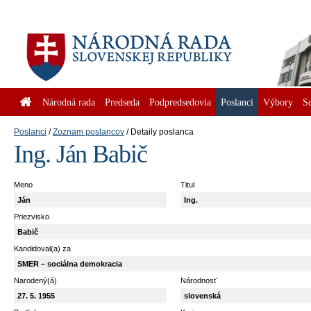
Národná rada
Predseda
Podpredsedovia
Poslanci
Výbory
S
Poslanci
Zoznam poslancov
Detaily poslanca
Ing. Ján Babič
Meno
Titul
Ján
Ing.
Priezvisko
Babič
Kandidoval(a) za
SMER – sociálna demokracia
Narodený(á)
Národnosť
27. 5. 1955
slovenská