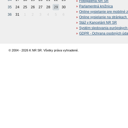
Fotogaléria NR SR
Parlamentná knižnica
35
24
25
26
27
28
29
30
Online vysielanie pre mobilné 
36
31
1
2
3
4
5
6
Online vysielanie na stránkac
Stáž v Kancelárii NR SR
Systém sledovania európskych z
GDPR - Ochrana osobných údajo
© 2004 - 2026 K NR SR. Všetky práva vyhradené.