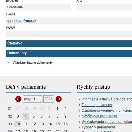
Bydlisko
Kraj
Bratislava
E-mail
podhmart@nrsr.sk
WWW
Členstvo
Dokumenty
Aktuálne žiadne dokumenty
Deň v parlamente
Rýchly prístup
Informácie a tlačivá pre poslan
Zoznam poslancov
31
27
28
29
30
31
1
2
Oznámenia verejných funkcion
Návštevy a prehliadky
32
3
4
5
6
7
8
9
Vyhľadávanie v návrhoch záko
33
10
11
12
13
14
15
16
Týždeň v parlamente
34
17
18
19
20
21
22
23