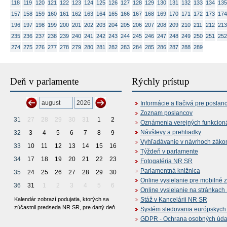
118
119
120
121
122
123
124
125
126
127
128
129
130
131
132
133
134
135
157
158
159
160
161
162
163
164
165
166
167
168
169
170
171
172
173
174
196
197
198
199
200
201
202
203
204
205
206
207
208
209
210
211
212
213
235
236
237
238
239
240
241
242
243
244
245
246
247
248
249
250
251
252
274
275
276
277
278
279
280
281
282
283
284
285
286
287
288
289
Deň v parlamente
Rýchly prístup
Informácie a tlačivá pre poslan
Zoznam poslancov
31
27
28
29
30
31
1
2
Oznámenia verejných funkcion
Návštevy a prehliadky
32
3
4
5
6
7
8
9
Vyhľadávanie v návrhoch záko
33
10
11
12
13
14
15
16
Týždeň v parlamente
34
17
18
19
20
21
22
23
Fotogaléria NR SR
Parlamentná knižnica
35
24
25
26
27
28
29
30
Online vysielanie pre mobilné 
36
31
1
2
3
4
5
6
Online vysielanie na stránkac
Kalendár zobrazí podujatia, ktorých sa
Stáž v Kancelárii NR SR
zúčastnil predseda NR SR, pre daný deň.
Systém sledovania európskych z
GDPR - Ochrana osobných údajo