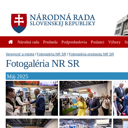
Národná rada
Predseda
Podpredsedovia
Poslanci
Výbory
S
Verejnosť a médiá
Fotogaléria NR SR
Fotogaléria predsedu NR SR
Fotogaléria NR SR
Máj 2025