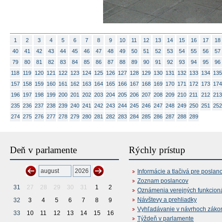
1
2
3
4
5
6
7
8
9
10
11
12
13
14
15
16
17
18
40
41
42
43
44
45
46
47
48
49
50
51
52
53
54
55
56
57
79
80
81
82
83
84
85
86
87
88
89
90
91
92
93
94
95
96
118
119
120
121
122
123
124
125
126
127
128
129
130
131
132
133
134
135
157
158
159
160
161
162
163
164
165
166
167
168
169
170
171
172
173
174
196
197
198
199
200
201
202
203
204
205
206
207
208
209
210
211
212
213
235
236
237
238
239
240
241
242
243
244
245
246
247
248
249
250
251
252
274
275
276
277
278
279
280
281
282
283
284
285
286
287
288
289
Deň v parlamente
Rýchly prístup
Informácie a tlačivá pre poslan
Zoznam poslancov
31
27
28
29
30
31
1
2
Oznámenia verejných funkcion
Návštevy a prehliadky
32
3
4
5
6
7
8
9
Vyhľadávanie v návrhoch záko
33
10
11
12
13
14
15
16
Týždeň v parlamente