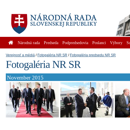
Národná rada
Predseda
Podpredsedovia
Poslanci
Výbory
S
Verejnosť a médiá
Fotogaléria NR SR
Fotogaléria predsedu NR SR
Fotogaléria NR SR
November 2015