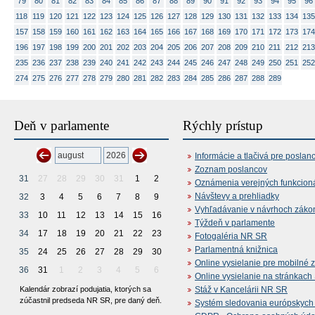
79
80
81
82
83
84
85
86
87
88
89
90
91
92
93
94
95
96
118
119
120
121
122
123
124
125
126
127
128
129
130
131
132
133
134
135
157
158
159
160
161
162
163
164
165
166
167
168
169
170
171
172
173
174
196
197
198
199
200
201
202
203
204
205
206
207
208
209
210
211
212
213
235
236
237
238
239
240
241
242
243
244
245
246
247
248
249
250
251
252
274
275
276
277
278
279
280
281
282
283
284
285
286
287
288
289
Deň v parlamente
Rýchly prístup
Informácie a tlačivá pre poslan
Zoznam poslancov
31
27
28
29
30
31
1
2
Oznámenia verejných funkcion
Návštevy a prehliadky
32
3
4
5
6
7
8
9
Vyhľadávanie v návrhoch záko
33
10
11
12
13
14
15
16
Týždeň v parlamente
34
17
18
19
20
21
22
23
Fotogaléria NR SR
Parlamentná knižnica
35
24
25
26
27
28
29
30
Online vysielanie pre mobilné 
36
31
1
2
3
4
5
6
Online vysielanie na stránkac
Kalendár zobrazí podujatia, ktorých sa
Stáž v Kancelárii NR SR
zúčastnil predseda NR SR, pre daný deň.
Systém sledovania európskych z