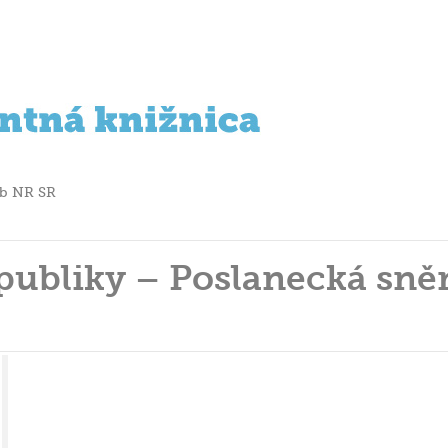
b NR SR
publiky – Poslanecká sn