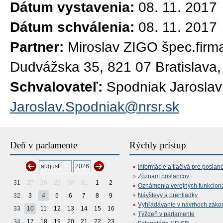
Dátum vystavenia:
08. 11. 2017
Dátum schválenia:
08. 11. 2017
Partner:
Miroslav ZIGO špec.firma 
Dudvážska 35, 821 07 Bratislava
Schvalovateľ:
Spodniak Jaroslav
Jaroslav.Spodniak@nrsr.sk
Deň v parlamente
Rýchly prístup
Informácie a tlačivá pre poslan
Zoznam poslancov
31
27
28
29
30
31
1
2
Oznámenia verejných funkcion
Návštevy a prehliadky
32
3
4
5
6
7
8
9
Vyhľadávanie v návrhoch záko
33
10
11
12
13
14
15
16
Týždeň v parlamente
34
17
18
19
20
21
22
23