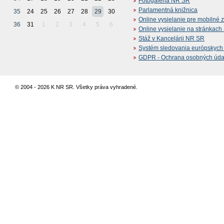
Fotogaléria NR SR
Parlamentná knižnica
35
24
25
26
27
28
29
30
Online vysielanie pre mobilné 
36
31
1
2
3
4
5
6
Online vysielanie na stránkac
Stáž v Kancelárii NR SR
Systém sledovania európskych z
GDPR - Ochrana osobných údajo
© 2004 - 2026 K NR SR. Všetky práva vyhradené.