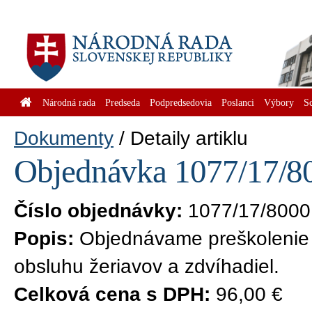
Národná rada
Predseda
Podpredsedovia
Poslanci
Výbory
S
Dokumenty
Detaily artiklu
Objednávka 1077/17/80
Číslo objednávky:
1077/17/8000
Popis:
Objednávame preškolenie
obsluhu žeriavov a zdvíhadiel.
Celková cena s DPH:
96,00 €