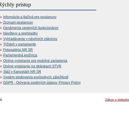
Rýchly prístup
Informácie a tlačivá pre poslancov
Zoznam poslancov
Oznámenia verejných funkcionárov
Návštevy a prehliadky
Vyhľadávanie v návrhoch zákonov
Týždeň v parlamente
Fotogaléria NR SR
Parlamentná knižnica
Online vysielanie pre mobilné zariadenia
Online vysielanie na stránkach STVR
Stáž v Kancelárii NR SR
Systém sledovania európskych záležitostí
GDPR - Ochrana osobných údajov, Privacy Policy
é.
Zákon o slobodn