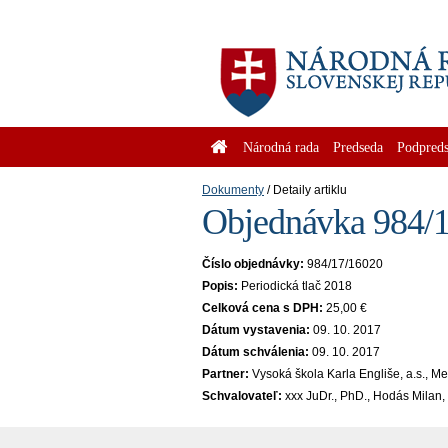
Národná rada
Predseda
Podpreds
Dokumenty
Detaily artiklu
Objednávka 984/1
Číslo objednávky:
984/17/16020
Popis:
Periodická tlač 2018
Celková cena s DPH:
25,00 €
Dátum vystavenia:
09. 10. 2017
Dátum schválenia:
09. 10. 2017
Partner:
Vysoká škola Karla Engliše, a.s., M
Schvalovateľ:
xxx JuDr., PhD., Hodás Milan, 