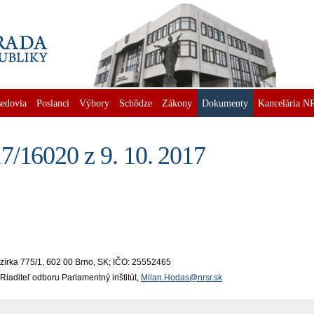
edovia
Poslanci
Výbory
Schôdze
Zákony
Dokumenty
Kancelária N
7/16020 z 9. 10. 2017
ezírka 775/1, 602 00 Brno, SK; IČO: 25552465
Riaditeľ odboru Parlamentný inštitút,
Milan.Hodas@nrsr.sk