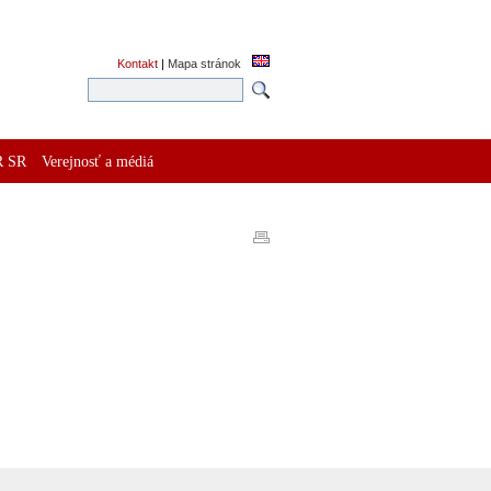
Kontakt
|
Mapa stránok
R SR
Verejnosť a médiá