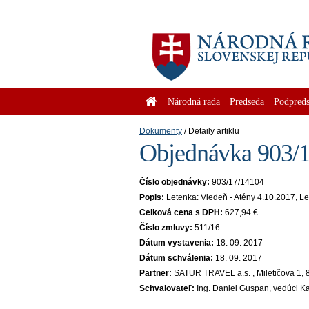
Národná rada
Predseda
Podpreds
Dokumenty
Detaily artiklu
Objednávka 903/1
Číslo objednávky:
903/17/14104
Popis:
Letenka: Viedeň - Atény 4.10.2017, Le
Celková cena s DPH:
627,94 €
Číslo zmluvy:
511/16
Dátum vystavenia:
18. 09. 2017
Dátum schválenia:
18. 09. 2017
Partner:
SATUR TRAVEL a.s. , Miletičova 1, 
Schvalovateľ:
Ing. Daniel Guspan, vedúci K