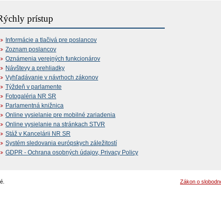
Rýchly prístup
Informácie a tlačivá pre poslancov
Zoznam poslancov
Oznámenia verejných funkcionárov
Návštevy a prehliadky
Vyhľadávanie v návrhoch zákonov
Týždeň v parlamente
Fotogaléria NR SR
Parlamentná knižnica
Online vysielanie pre mobilné zariadenia
Online vysielanie na stránkach STVR
Stáž v Kancelárii NR SR
Systém sledovania európskych záležitostí
GDPR - Ochrana osobných údajov, Privacy Policy
é.
Zákon o slobodn