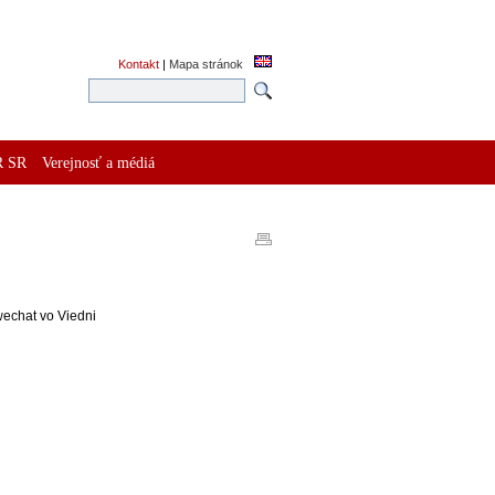
Kontakt
|
Mapa stránok
R SR
Verejnosť a médiá
wechat vo Viedni