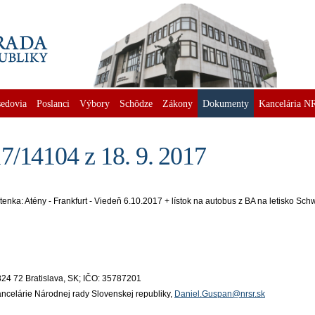
edovia
Poslanci
Výbory
Schôdze
Zákony
Dokumenty
Kancelária N
7/14104 z 18. 9. 2017
tenka: Atény - Frankfurt - Viedeň 6.10.2017 + lístok na autobus z BA na letisko Sch
824 72 Bratislava, SK; IČO: 35787201
ancelárie Národnej rady Slovenskej republiky,
Daniel.Guspan@nrsr.sk