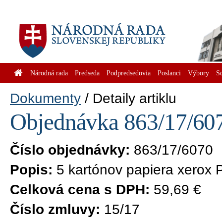
Národná rada
Predseda
Podpredsedovia
Poslanci
Výbory
S
Dokumenty
Detaily artiklu
Objednávka 863/17/607
Číslo objednávky:
863/17/6070
Popis:
5 kartónov papiera xerox 
Celková cena s DPH:
59,69 €
Číslo zmluvy:
15/17