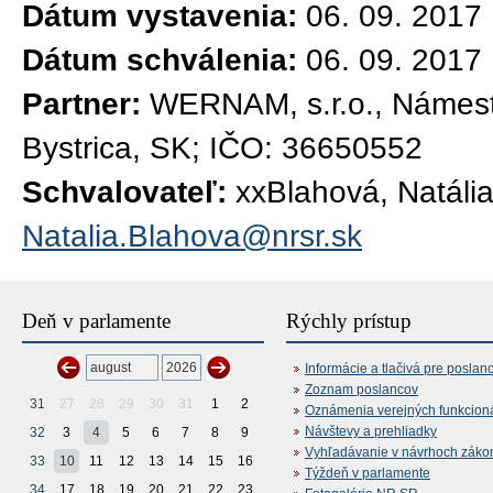
Dátum vystavenia:
06. 09. 2017
Dátum schválenia:
06. 09. 2017
Partner:
WERNAM, s.r.o., Námest
Bystrica, SK; IČO: 36650552
Schvalovateľ:
xxBlahová, Natáli
Natalia.Blahova@nrsr.sk
Deň v parlamente
Rýchly prístup
Informácie a tlačivá pre poslan
Zoznam poslancov
31
27
28
29
30
31
1
2
Oznámenia verejných funkcion
Návštevy a prehliadky
32
3
4
5
6
7
8
9
Vyhľadávanie v návrhoch záko
33
10
11
12
13
14
15
16
Týždeň v parlamente
34
17
18
19
20
21
22
23