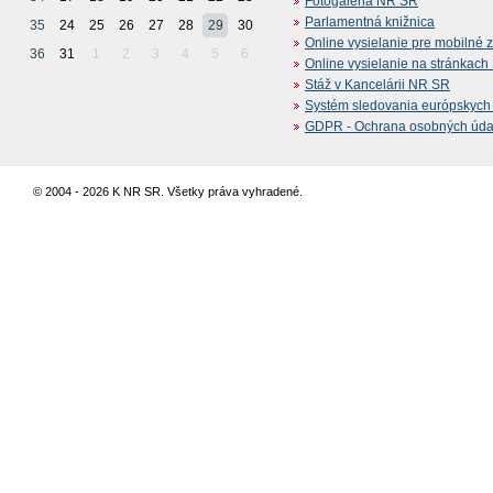
Fotogaléria NR SR
Parlamentná knižnica
35
24
25
26
27
28
29
30
Online vysielanie pre mobilné 
36
31
1
2
3
4
5
6
Online vysielanie na stránkac
Stáž v Kancelárii NR SR
Systém sledovania európskych z
GDPR - Ochrana osobných údajo
© 2004 - 2026 K NR SR. Všetky práva vyhradené.