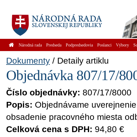
Národná rada
Predseda
Podpredsedovia
Poslanci
Výbory
S
Dokumenty
Detaily artiklu
Objednávka 807/17/800
Číslo objednávky:
807/17/8000
Popis:
Objednávame uverejnenie 
obsadenie pracovného miesta odb
Celková cena s DPH:
94,80 €