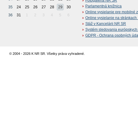
Fotogaléria NR SR
Parlamentná knižnica
35
24
25
26
27
28
29
30
Online vysielanie pre mobilné 
36
31
1
2
3
4
5
6
Online vysielanie na stránkac
Stáž v Kancelárii NR SR
Systém sledovania európskych z
GDPR - Ochrana osobných údajo
© 2004 - 2026 K NR SR. Všetky práva vyhradené.