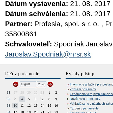
Dátum vystavenia:
21. 08. 2017
Dátum schválenia:
21. 08. 2017
Partner:
Profesia, spol. s r. o. , 
35800861
Schvalovateľ:
Spodniak Jaroslav
Jaroslav.Spodniak@nrsr.sk
Deň v parlamente
Rýchly prístup
Informácie a tlačivá pre poslan
Zoznam poslancov
31
27
28
29
30
31
1
2
Oznámenia verejných funkcion
Návštevy a prehliadky
32
3
4
5
6
7
8
9
Vyhľadávanie v návrhoch záko
33
10
11
12
13
14
15
16
Týždeň v parlamente
34
17
18
19
20
21
22
23