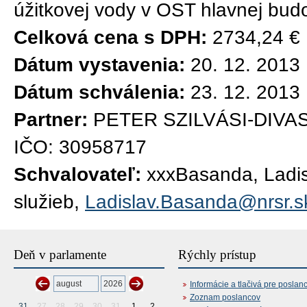
úžitkovej vody v OST hlavnej bud
Celková cena s DPH:
2734,24 €
Dátum vystavenia:
20. 12. 2013
Dátum schválenia:
23. 12. 2013
Partner:
PETER SZILVÁSI-DIVASI
IČO: 30958717
Schvalovateľ:
xxxBasanda, Ladisl
služieb,
Ladislav.Basanda@nrsr.s
Deň v parlamente
Rýchly prístup
Informácie a tlačivá pre poslan
Zoznam poslancov
31
27
28
29
30
31
1
2