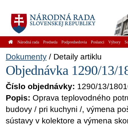
Národná rada
Predseda
Podpredsedovia
Poslanci
Výbory
S
Dokumenty
Detaily artiklu
Objednávka 1290/13/18
Číslo objednávky:
1290/13/1801
Popis:
Oprava teplovodného potru
budovy / pri kuchyni /, výmena 
sústavy v kolektore a výmena sko