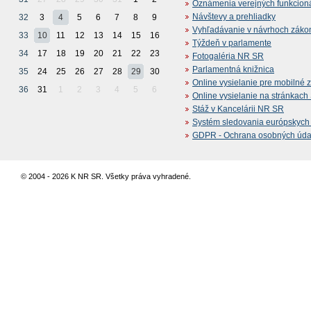
Oznámenia verejných funkcion
Návštevy a prehliadky
32
3
4
5
6
7
8
9
Vyhľadávanie v návrhoch záko
33
10
11
12
13
14
15
16
Týždeň v parlamente
34
17
18
19
20
21
22
23
Fotogaléria NR SR
Parlamentná knižnica
35
24
25
26
27
28
29
30
Online vysielanie pre mobilné 
36
31
1
2
3
4
5
6
Online vysielanie na stránkac
Stáž v Kancelárii NR SR
Systém sledovania európskych z
GDPR - Ochrana osobných údajo
© 2004 - 2026 K NR SR. Všetky práva vyhradené.