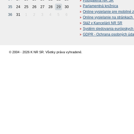
Fotogaléria NR SR
Parlamentná knižnica
35
24
25
26
27
28
29
30
Online vysielanie pre mobilné 
36
31
1
2
3
4
5
6
Online vysielanie na stránkac
Stáž v Kancelárii NR SR
Systém sledovania európskych z
GDPR - Ochrana osobných údajo
© 2004 - 2026 K NR SR. Všetky práva vyhradené.