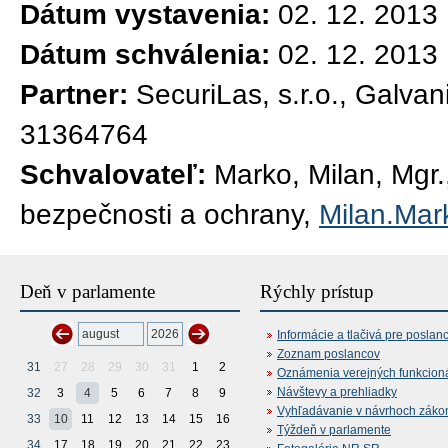
Dátum vystavenia:
02. 12. 2013
Dátum schválenia:
02. 12. 2013
Partner:
SecuriLas, s.r.o., Galva
31364764
Schvalovateľ:
Marko, Milan, Mgr.,
bezpečnosti a ochrany,
Milan.Mar
Deň v parlamente
Rýchly prístup
Informácie a tlačivá pre poslan
Zoznam poslancov
31
27
28
29
30
31
1
2
Oznámenia verejných funkcion
Návštevy a prehliadky
32
3
4
5
6
7
8
9
Vyhľadávanie v návrhoch záko
33
10
11
12
13
14
15
16
Týždeň v parlamente
34
17
18
19
20
21
22
23