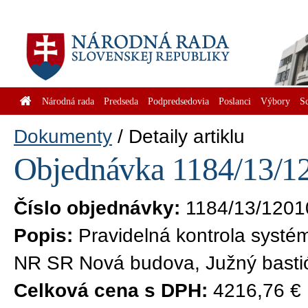
Národná rada
Predseda
Podpredsedovia
Poslanci
Výbory
S
Dokumenty
Detaily artiklu
Objednávka 1184/13/12
Číslo objednávky:
1184/13/1201
Popis:
Pravidelná kontrola systé
NR SR Nová budova, Južný basti
Celková cena s DPH:
4216,76 €