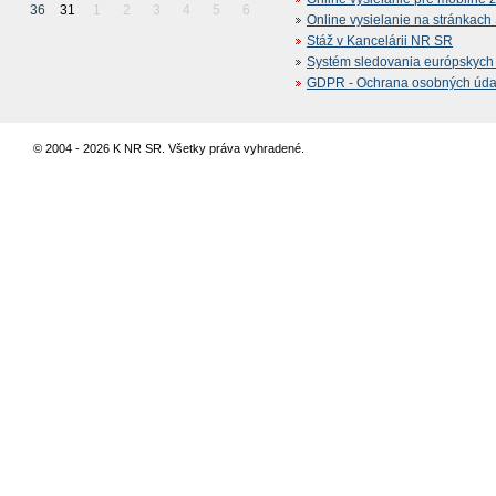
36
31
1
2
3
4
5
6
Online vysielanie na stránkac
Stáž v Kancelárii NR SR
Systém sledovania európskych z
GDPR - Ochrana osobných údajo
© 2004 - 2026 K NR SR. Všetky práva vyhradené.