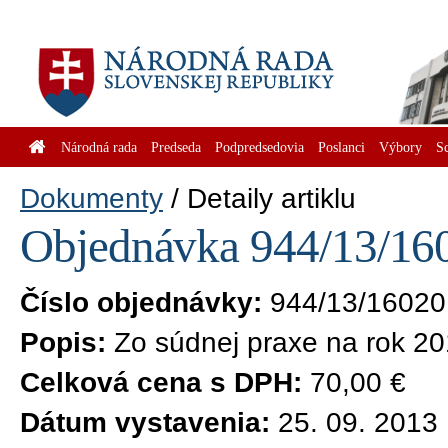
Národná rada
Predseda
Podpredsedovia
Poslanci
Výbory
S
Dokumenty
Detaily artiklu
Objednávka 944/13/160
Číslo objednávky:
944/13/16020
Popis:
Zo súdnej praxe na rok 2
Celková cena s DPH:
70,00 €
Dátum vystavenia:
25. 09. 2013