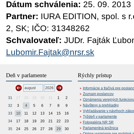
Dátum schválenia:
25. 09. 2013
Partner:
IURA EDITION, spol. s r.
2, SK; IČO: 31348262
Schvalovateľ:
JUDr. Fajták Ľubom
Lubomir.Fajtak@nrsr.sk
Deň v parlamente
Rýchly prístup
Informácie a tlačivá pre poslan
Zoznam poslancov
31
27
28
29
30
31
1
2
Oznámenia verejných funkcion
Návštevy a prehliadky
32
3
4
5
6
7
8
9
Vyhľadávanie v návrhoch záko
33
10
11
12
13
14
15
16
Týždeň v parlamente
34
17
18
19
20
21
22
23
Fotogaléria NR SR
Parlamentná knižnica
35
24
25
26
27
28
29
30
Online vysielanie pre mobilné 