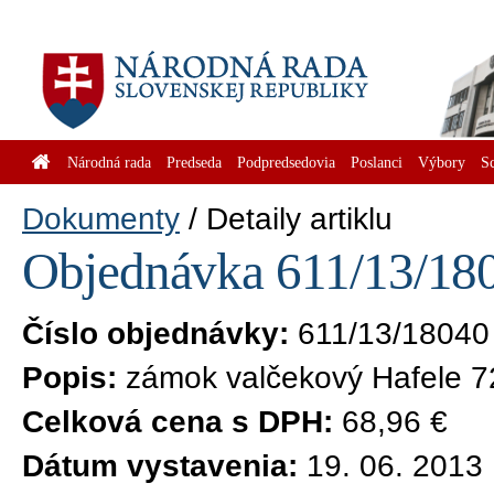
Národná rada
Predseda
Podpredsedovia
Poslanci
Výbory
S
Dokumenty
Detaily artiklu
Objednávka 611/13/180
Číslo objednávky:
611/13/18040
Popis:
zámok valčekový Hafele 7
Celková cena s DPH:
68,96 €
Dátum vystavenia:
19. 06. 2013