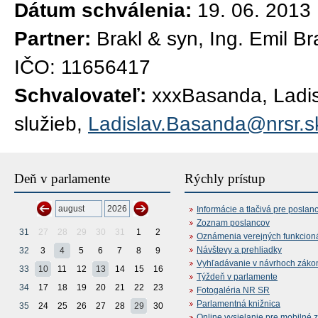
Dátum schválenia:
19. 06. 2013
Partner:
Brakl & syn, Ing. Emil Br
IČO: 11656417
Schvalovateľ:
xxxBasanda, Ladisl
služieb,
Ladislav.Basanda@nrsr.s
Deň v parlamente
Rýchly prístup
Informácie a tlačivá pre poslan
Zoznam poslancov
31
27
28
29
30
31
1
2
Oznámenia verejných funkcion
Návštevy a prehliadky
32
3
4
5
6
7
8
9
Vyhľadávanie v návrhoch záko
33
10
11
12
13
14
15
16
Týždeň v parlamente
34
17
18
19
20
21
22
23
Fotogaléria NR SR
Parlamentná knižnica
35
24
25
26
27
28
29
30
Online vysielanie pre mobilné 