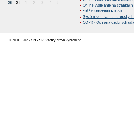
36
31
1
2
3
4
5
6
Online vysielanie na stránkac
Stáž v Kancelárii NR SR
Systém sledovania európskych z
GDPR - Ochrana osobných údajo
© 2004 - 2026 K NR SR. Všetky práva vyhradené.