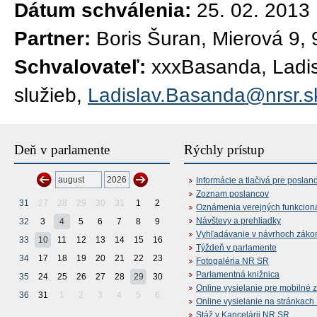
Dátum schválenia:
25. 02. 2013
Partner:
Boris Šuran, Mierová 9,
Schvalovateľ:
xxxBasanda, Ladisl
služieb,
Ladislav.Basanda@nrsr.s
Deň v parlamente
Rýchly prístup
Informácie a tlačivá pre poslan
Zoznam poslancov
31
27
28
29
30
31
1
2
Oznámenia verejných funkcion
Návštevy a prehliadky
32
3
4
5
6
7
8
9
Vyhľadávanie v návrhoch záko
33
10
11
12
13
14
15
16
Týždeň v parlamente
34
17
18
19
20
21
22
23
Fotogaléria NR SR
Parlamentná knižnica
35
24
25
26
27
28
29
30
Online vysielanie pre mobilné 
36
31
1
2
3
4
5
6
Online vysielanie na stránkac
Stáž v Kancelárii NR SR