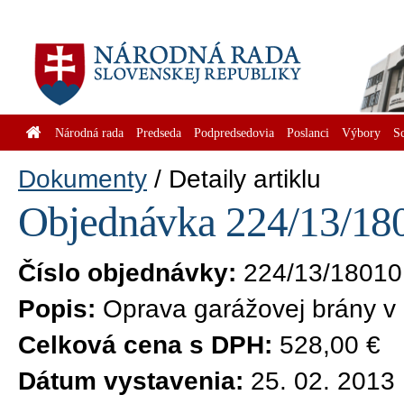
Národná rada
Predseda
Podpredsedovia
Poslanci
Výbory
S
Dokumenty
Detaily artiklu
Objednávka 224/13/180
Číslo objednávky:
224/13/18010
Popis:
Oprava garážovej brány 
Celková cena s DPH:
528,00 €
Dátum vystavenia:
25. 02. 2013