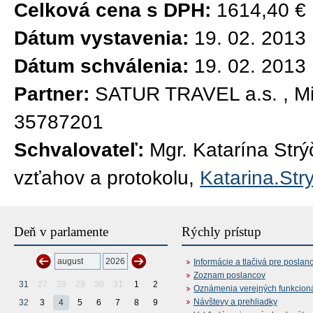
Celková cena s DPH:
1614,40 €
Dátum vystavenia:
19. 02. 2013
Dátum schválenia:
19. 02. 2013
Partner:
SATUR TRAVEL a.s. , Mil
35787201
Schvalovateľ:
Mgr. Katarína Str
vzťahov a protokolu,
Katarina.Str
Deň v parlamente
Rýchly prístup
Informácie a tlačivá pre poslan
Zoznam poslancov
31
27
28
29
30
31
1
2
Oznámenia verejných funkcion
Návštevy a prehliadky
32
3
4
5
6
7
8
9