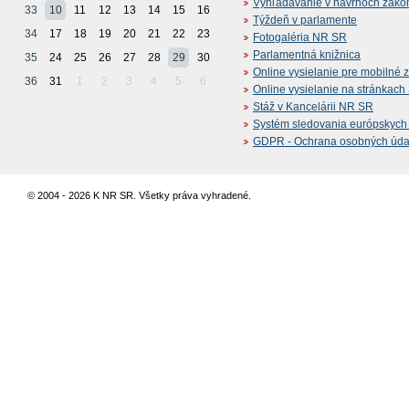
Vyhľadávanie v návrhoch záko
33
10
11
12
13
14
15
16
Týždeň v parlamente
34
17
18
19
20
21
22
23
Fotogaléria NR SR
Parlamentná knižnica
35
24
25
26
27
28
29
30
Online vysielanie pre mobilné 
36
31
1
2
3
4
5
6
Online vysielanie na stránkac
Stáž v Kancelárii NR SR
Systém sledovania európskych z
GDPR - Ochrana osobných údajo
© 2004 - 2026 K NR SR. Všetky práva vyhradené.