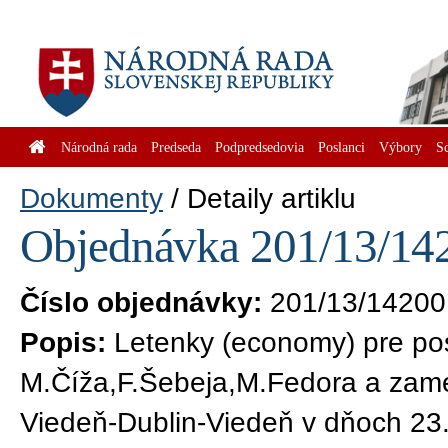
Národná rada
Predseda
Podpredsedovia
Poslanci
Výbory
S
Dokumenty
Detaily artiklu
Objednávka 201/13/142
Číslo objednávky:
201/13/14200
Popis:
Letenky (economy) pre p
M.Číža,F.Šebeja,M.Fedora a zam
Viedeň-Dublin-Viedeň v dňoch 23